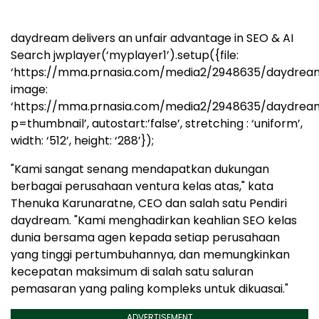
daydream delivers an unfair advantage in SEO & AI
Search
jwplayer(‘myplayer1’).setup({file:
‘https://mma.prnasia.com/media2/2948635/daydre
image:
‘https://mma.prnasia.com/media2/2948635/daydr
p=thumbnail’, autostart:’false’, stretching : ‘uniform’,
width: ‘512’, height: ‘288’});
"Kami sangat senang mendapatkan dukungan
berbagai perusahaan ventura kelas atas," kata
Thenuka Karunaratne, CEO dan salah satu Pendiri
daydream. "Kami menghadirkan keahlian SEO kelas
dunia bersama agen kepada setiap perusahaan
yang tinggi pertumbuhannya, dan memungkinkan
kecepatan maksimum di salah satu saluran
pemasaran yang paling kompleks untuk dikuasai."
ADVERTISEMENT