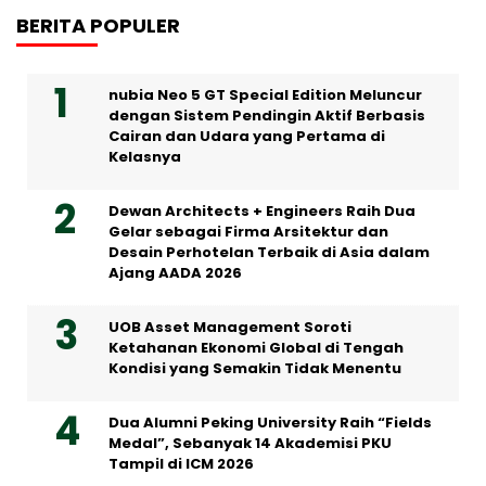
BERITA POPULER
nubia Neo 5 GT Special Edition Meluncur
dengan Sistem Pendingin Aktif Berbasis
Cairan dan Udara yang Pertama di
Kelasnya
Dewan Architects + Engineers Raih Dua
Gelar sebagai Firma Arsitektur dan
Desain Perhotelan Terbaik di Asia dalam
Ajang AADA 2026
UOB Asset Management Soroti
Ketahanan Ekonomi Global di Tengah
Kondisi yang Semakin Tidak Menentu
Dua Alumni Peking University Raih “Fields
Medal”, Sebanyak 14 Akademisi PKU
Tampil di ICM 2026