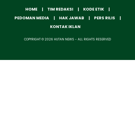
HOME
TIM REDAKSI
KODE ETIK
PEDOMAN MEDIA
HAK JAWAB
PERS RILIS
KONTAK IKLAN
COPYRIGHT © 2026 HUTAN NEWS - ALL RIGHTS RESERVED