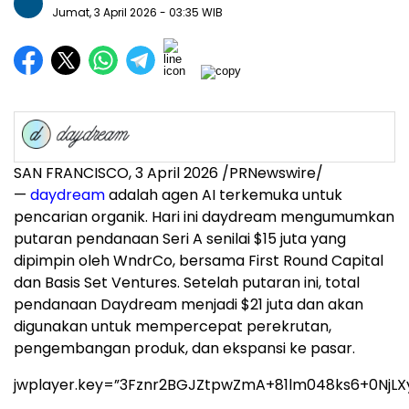
Jumat, 3 April 2026
- 03:35 WIB
SAN FRANCISCO
,
3 April 2026
/PRNewswire/
—
daydream
adalah agen AI terkemuka untuk
pencarian organik. Hari ini daydream mengumumkan
putaran pendanaan Seri A senilai $15 juta yang
dipimpin oleh WndrCo, bersama First Round Capital
dan Basis Set Ventures. Setelah putaran ini, total
pendanaan Daydream menjadi $21 juta dan akan
digunakan untuk mempercepat perekrutan,
pengembangan produk, dan ekspansi ke pasar.
jwplayer.key=”3Fznr2BGJZtpwZmA+81lm048ks6+0NjLX