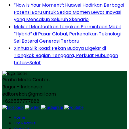
“Now is Your Moment”: Huawei Hadirkan Berbagai
Potensi Baru untuk Setiap Momen Lewat Inovasi
yang Mencakup Seluruh Skenario
Molicel Manfaatkan Lonjakan Permintaan Mobil
“Hybrid” di Pasar Global, Perkenalkan Teknologi
Sel Baterai Generasi Terbaru
Xinhua Silk Road: Pekan Budaya Digelar di
Tiongkok Bagian Tenggara, Perkuat Hubungan
Lintas-Selat
Graha Media Center,
Bogor - Indonesia
editorekbis@gmail.com
+628557777888
Home
Tim Redaksi
Kode Etik