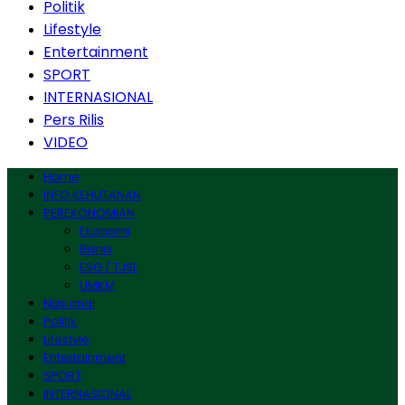
Politik
Lifestyle
Entertainment
SPORT
INTERNASIONAL
Pers Rilis
VIDEO
Home
INFO KEHUTANAN
PEREKONOMIAN
Ekonomi
Bisnis
ESG / TJSL
UMKM
Nasional
Politik
Lifestyle
Entertainment
SPORT
INTERNASIONAL