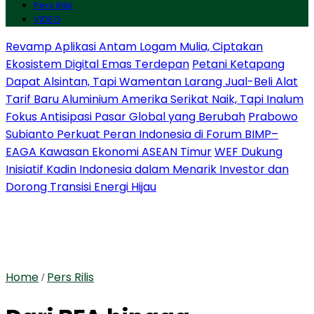
Pers Rilis
VIDEO
Revamp Aplikasi Antam Logam Mulia, Ciptakan
Ekosistem Digital Emas Terdepan
Petani Ketapang
Dapat Alsintan, Tapi Wamentan Larang Jual-Beli Alat
Tarif Baru Aluminium Amerika Serikat Naik, Tapi Inalum
Fokus Antisipasi Pasar Global yang Berubah
Prabowo
Subianto Perkuat Peran Indonesia di Forum BIMP–
EAGA Kawasan Ekonomi ASEAN Timur
WEF Dukung
Inisiatif Kadin Indonesia dalam Menarik Investor dan
Dorong Transisi Energi Hijau
Home
Pers Rilis
/