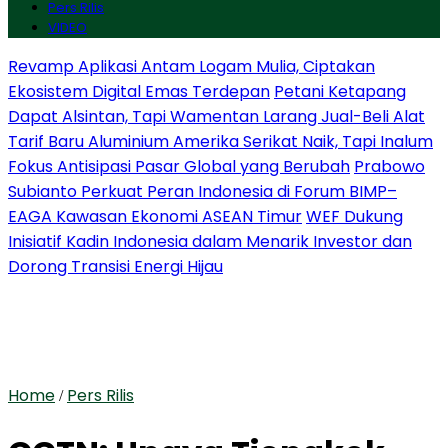
Pers Rilis
VIDEO
Revamp Aplikasi Antam Logam Mulia, Ciptakan
Ekosistem Digital Emas Terdepan
Petani Ketapang
Dapat Alsintan, Tapi Wamentan Larang Jual-Beli Alat
Tarif Baru Aluminium Amerika Serikat Naik, Tapi Inalum
Fokus Antisipasi Pasar Global yang Berubah
Prabowo
Subianto Perkuat Peran Indonesia di Forum BIMP–
EAGA Kawasan Ekonomi ASEAN Timur
WEF Dukung
Inisiatif Kadin Indonesia dalam Menarik Investor dan
Dorong Transisi Energi Hijau
Home
Pers Rilis
/