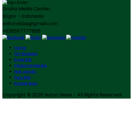
Graha Media Center,
Bogor - Indonesia
editorekbis@gmail.com
+628557777888
Home
Tim Redaksi
Kode Etik
Pedoman Media
Hak Jawab
Pers Rilis
Kontak Iklan
Copyright © 2026 Hutan News - All Rights Reserved