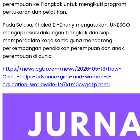
perempuan ke Tiongkok untuk mengikuti program
pertukaran dan pelatihan.
Pada Selasa, Khaled El-Enany mengatakan, UNESCO
mengapresiasi dukungan Tiongkok dan siap
memperdalam kerja sama guna mendorong
perkembangan pendidikan perempuan dan anak
perempuan di dunia.
https://news.cgtn.com/news/2026-05-13/How-
China-helps-advance-girls-and-women-s-
education-worldwide-1N7kfm0cvg4/p.html