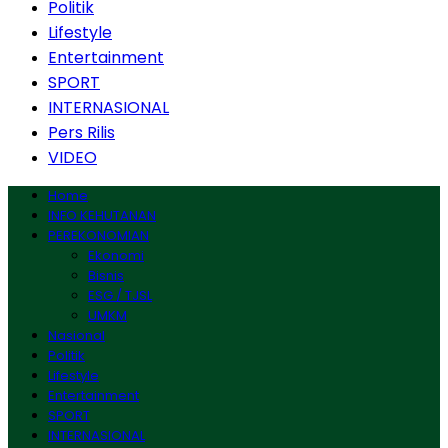
Politik
Lifestyle
Entertainment
SPORT
INTERNASIONAL
Pers Rilis
VIDEO
Home
INFO KEHUTANAN
PEREKONOMIAN
Ekonomi
Bisnis
ESG / TJSL
UMKM
Nasional
Politik
Lifestyle
Entertainment
SPORT
INTERNASIONAL