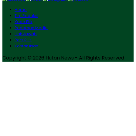
Home
Tim Redaksi
Kode Etik
Pedoman Media
Hak Jawab
Pers Rilis
Kontak Iklan
Copyright © 2026 Hutan News - All Rights Reserved