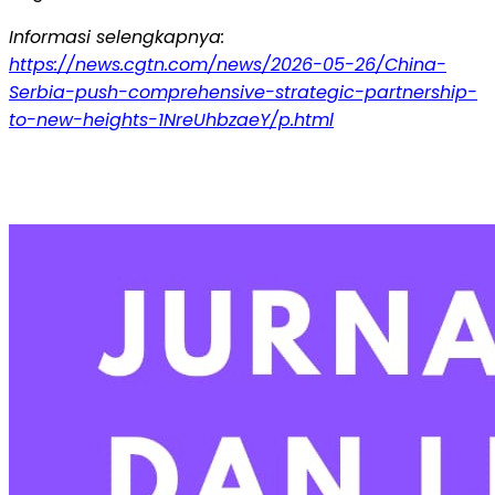
Informasi selengkapnya:
https://news.cgtn.com/news/2026-05-26/China-
Serbia-push-comprehensive-strategic-partnership-
to-new-heights-1NreUhbzaeY/p.html