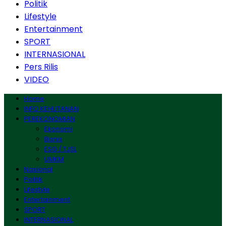
Politik
Lifestyle
Entertainment
SPORT
INTERNASIONAL
Pers Rilis
VIDEO
Home
INFO KEHUTANAN
PEREKONOMIAN
Ekonomi
Bisnis
ESG / TJSL
UMKM
Nasional
Politik
Lifestyle
Entertainment
SPORT
INTERNASIONAL