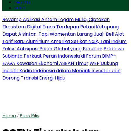
Pers Rilis
VIDEO
Revamp Aplikasi Antam Logam Mulia, Ciptakan
Ekosistem Digital Emas Terdepan
Petani Ketapang
Dapat Alsintan, Tapi Wamentan Larang Jual-Beli Alat
Tarif Baru Aluminium Amerika Serikat Naik, Tapi Inalum
Fokus Antisipasi Pasar Global yang Berubah
Prabowo
Subianto Perkuat Peran Indonesia di Forum BIMP–
EAGA Kawasan Ekonomi ASEAN Timur
WEF Dukung
Inisiatif Kadin Indonesia dalam Menarik Investor dan
Dorong Transisi Energi Hijau
Home
Pers Rilis
/