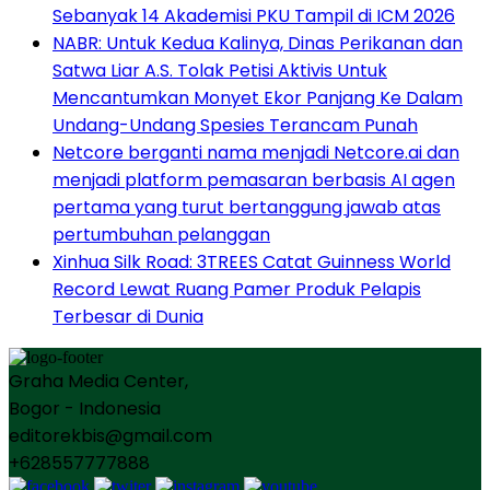
Sebanyak 14 Akademisi PKU Tampil di ICM 2026
NABR: Untuk Kedua Kalinya, Dinas Perikanan dan
Satwa Liar A.S. Tolak Petisi Aktivis Untuk
Mencantumkan Monyet Ekor Panjang Ke Dalam
Undang-Undang Spesies Terancam Punah
Netcore berganti nama menjadi Netcore.ai dan
menjadi platform pemasaran berbasis AI agen
pertama yang turut bertanggung jawab atas
pertumbuhan pelanggan
Xinhua Silk Road: 3TREES Catat Guinness World
Record Lewat Ruang Pamer Produk Pelapis
Terbesar di Dunia
Graha Media Center,
Bogor - Indonesia
editorekbis@gmail.com
+628557777888