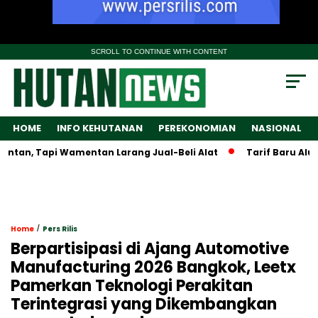
SCROLL TO CONTINUE WITH CONTENT
HOME
INFO KEHUTANAN
PEREKONOMIAN
NASIONAL
tan, Tapi Wamentan Larang Jual-Beli Alat
Tarif Baru Alumin
/
Home
Pers Rilis
Berpartisipasi di Ajang Automotive
Manufacturing 2026 Bangkok, Leetx
Pamerkan Teknologi Perakitan
Terintegrasi yang Dikembangkan