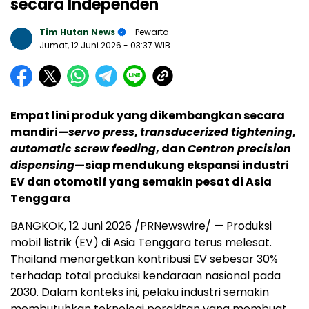
secara Independen
Tim Hutan News
- Pewarta
Jumat, 12 Juni 2026
- 03:37 WIB
Empat lini produk yang dikembangkan secara
mandiri—
servo press
,
transducerized tightening
,
automatic screw feeding
, dan
Centron precision
dispensing
—siap mendukung ekspansi industri
EV dan otomotif yang semakin pesat di Asia
Tenggara
BANGKOK, 12 Juni 2026 /PRNewswire/ — Produksi
mobil listrik (EV) di Asia Tenggara terus melesat.
Thailand menargetkan kontribusi EV sebesar 30%
terhadap total produksi kendaraan nasional pada
2030. Dalam konteks ini, pelaku industri semakin
membutuhkan teknologi perakitan yang membuat