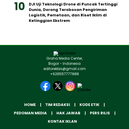
DJI Uji Teknologi Drone di Puncak Tertinggi
Dunia, Dorong Terobosan Pengiriman
Logistik, Pemetaan, dan Riset Iklim di
Ketinggian Ekstrem
Graha Media Center,
Bogor - Indonesia
editorekbis@gmail.com
+628557777888
HOME
TIM REDAKSI
KODE ETIK
PEDOMAN MEDIA
HAK JAWAB
PERS RILIS
KONTAK IKLAN