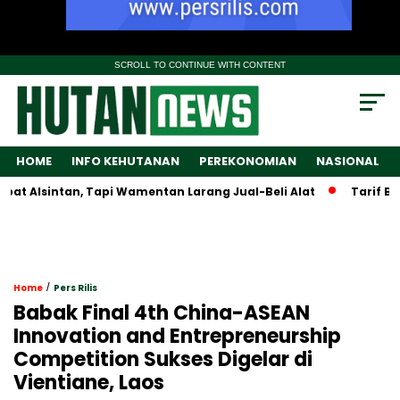
SCROLL TO CONTINUE WITH CONTENT
HOME
INFO KEHUTANAN
PEREKONOMIAN
NASIONAL
Alsintan, Tapi Wamentan Larang Jual-Beli Alat
Tarif Baru 
/
Home
Pers Rilis
Babak Final 4th China-ASEAN
Innovation and Entrepreneurship
Competition Sukses Digelar di
Vientiane, Laos