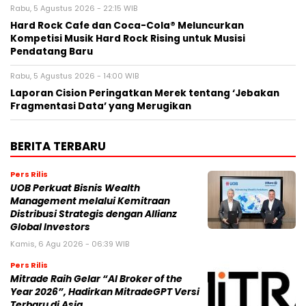
Rabu, 5 Agustus 2026 - 22:15 WIB
Hard Rock Cafe dan Coca-Cola® Meluncurkan
Kompetisi Musik Hard Rock Rising untuk Musisi
Pendatang Baru
Rabu, 5 Agustus 2026 - 14:00 WIB
Laporan Cision Peringatkan Merek tentang ‘Jebakan
Fragmentasi Data’ yang Merugikan
BERITA TERBARU
Pers Rilis
UOB Perkuat Bisnis Wealth
Management melalui Kemitraan
Distribusi Strategis dengan Allianz
Global Investors
Kamis, 6 Agu 2026 - 06:39 WIB
Pers Rilis
Mitrade Raih Gelar “AI Broker of the
Year 2026”, Hadirkan MitradeGPT Versi
Terbaru di Asia