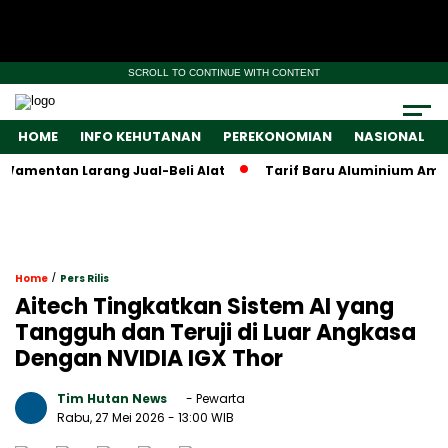
SCROLL TO CONTINUE WITH CONTENT
HOME
INFO KEHUTANAN
PEREKONOMIAN
NASIONAL
entan Larang Jual-Beli Alat
Tarif Baru Aluminium Amerika S
/
Home
Pers Rilis
Aitech Tingkatkan Sistem AI yang
Tangguh dan Teruji di Luar Angkasa
Dengan NVIDIA IGX Thor
Tim Hutan News
- Pewarta
Rabu, 27 Mei 2026
- 13:00 WIB