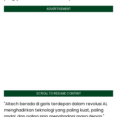
ADVERTISEMENT
SCROLL TO RESUME CONTENT
"Aitech berada di garis terdepan dalam revolusi AI,
menghadirkan teknologi yang paling kuat, paling
andal, dan paling siap menghadapi masa depan,"