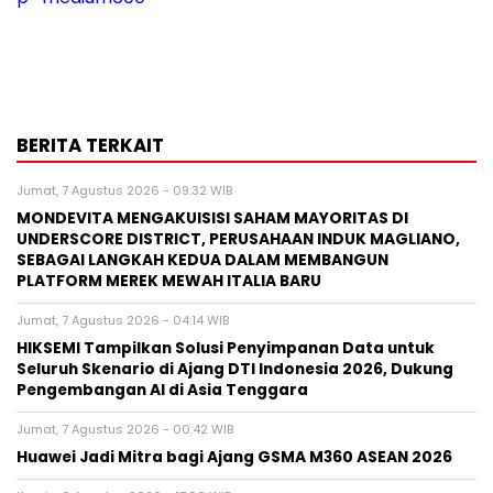
BERITA TERKAIT
Jumat, 7 Agustus 2026 - 09:32 WIB
MONDEVITA MENGAKUISISI SAHAM MAYORITAS DI
UNDERSCORE DISTRICT, PERUSAHAAN INDUK MAGLIANO,
SEBAGAI LANGKAH KEDUA DALAM MEMBANGUN
PLATFORM MEREK MEWAH ITALIA BARU
Jumat, 7 Agustus 2026 - 04:14 WIB
HIKSEMI Tampilkan Solusi Penyimpanan Data untuk
Seluruh Skenario di Ajang DTI Indonesia 2026, Dukung
Pengembangan AI di Asia Tenggara
Jumat, 7 Agustus 2026 - 00:42 WIB
Huawei Jadi Mitra bagi Ajang GSMA M360 ASEAN 2026