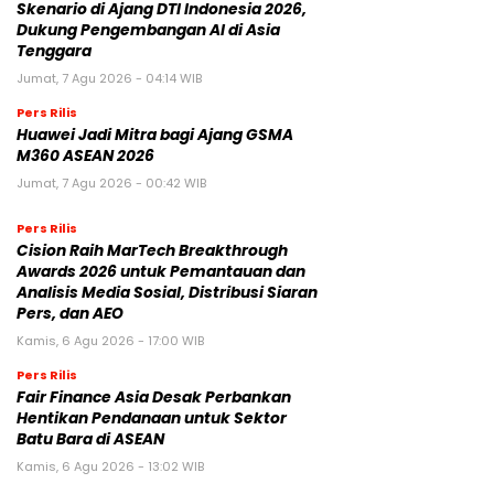
Skenario di Ajang DTI Indonesia 2026,
Dukung Pengembangan AI di Asia
Tenggara
Jumat, 7 Agu 2026 - 04:14 WIB
Pers Rilis
Huawei Jadi Mitra bagi Ajang GSMA
M360 ASEAN 2026
Jumat, 7 Agu 2026 - 00:42 WIB
Pers Rilis
Cision Raih MarTech Breakthrough
Awards 2026 untuk Pemantauan dan
Analisis Media Sosial, Distribusi Siaran
Pers, dan AEO
Kamis, 6 Agu 2026 - 17:00 WIB
Pers Rilis
Fair Finance Asia Desak Perbankan
Hentikan Pendanaan untuk Sektor
Batu Bara di ASEAN
Kamis, 6 Agu 2026 - 13:02 WIB