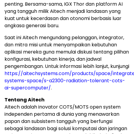
penting. Bersama-sama, IGX Thor dan platform AI
yang tangguh milik Aitech menjadi landasan yang
kuat untuk kecerdasan dan otonomi berbasis luar
angkasa generasi baru.
Saat ini Aitech mengundang pelanggan, integrator,
dan mitra misi untuk menyampaikan kebutuhan
aplikasi mereka guna memulai diskusi tentang pilihan
konfigurasi, kebutuhan kinerja, dan jadwal
pengembangan. Untuk informasi lebih lanjut, kunjungi
https://aitechsystems.com/products/space/integrat
systems-space/s-a2300-radiation-tolerant-cots-
ai-supercomputer/
.
Tentang Aitech
Aitech adalah inovator COTS/MOTS open system
independen pertama di dunia yang menawarkan
papan dan subsistem tangguh yang berfungsi
sebagai landasan bagi solusi komputasi dan jaringan