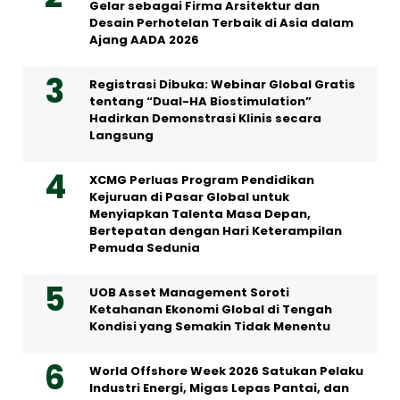
Gelar sebagai Firma Arsitektur dan
Desain Perhotelan Terbaik di Asia dalam
Ajang AADA 2026
Registrasi Dibuka: Webinar Global Gratis
tentang “Dual-HA Biostimulation”
Hadirkan Demonstrasi Klinis secara
Langsung
XCMG Perluas Program Pendidikan
Kejuruan di Pasar Global untuk
Menyiapkan Talenta Masa Depan,
Bertepatan dengan Hari Keterampilan
Pemuda Sedunia
UOB Asset Management Soroti
Ketahanan Ekonomi Global di Tengah
Kondisi yang Semakin Tidak Menentu
World Offshore Week 2026 Satukan Pelaku
Industri Energi, Migas Lepas Pantai, dan