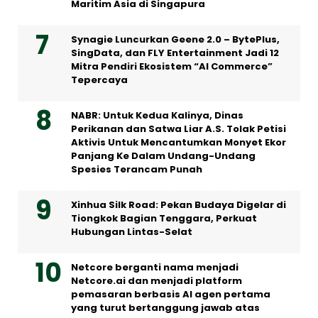
Maritim Asia di Singapura
Synagie Luncurkan Geene 2.0 – BytePlus,
SingData, dan FLY Entertainment Jadi 12
Mitra Pendiri Ekosistem “AI Commerce”
Tepercaya
NABR: Untuk Kedua Kalinya, Dinas
Perikanan dan Satwa Liar A.S. Tolak Petisi
Aktivis Untuk Mencantumkan Monyet Ekor
Panjang Ke Dalam Undang-Undang
Spesies Terancam Punah
Xinhua Silk Road: Pekan Budaya Digelar di
Tiongkok Bagian Tenggara, Perkuat
Hubungan Lintas-Selat
Netcore berganti nama menjadi
Netcore.ai dan menjadi platform
pemasaran berbasis AI agen pertama
yang turut bertanggung jawab atas