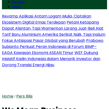
Pers Rilis
VIDEO
Revamp Aplikasi Antam Logam Mulia, Ciptakan
Ekosistem Digital Emas Terdepan
Petani Ketapang
Dapat Alsintan, Tapi Wamentan Larang Jual-Beli Alat
Tarif Baru Aluminium Amerika Serikat Naik, Tapi Inalum
Fokus Antisipasi Pasar Global yang Berubah
Prabowo
Subianto Perkuat Peran Indonesia di Forum BIMP–
EAGA Kawasan Ekonomi ASEAN Timur
WEF Dukung
Inisiatif Kadin Indonesia dalam Menarik Investor dan
Dorong Transisi Energi Hijau
Home
Pers Rilis
/