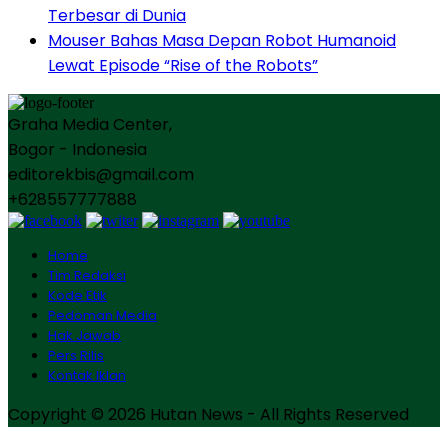
Terbesar di Dunia
Mouser Bahas Masa Depan Robot Humanoid
Lewat Episode “Rise of the Robots”
Graha Media Center,
Bogor - Indonesia
editorekbis@gmail.com
+628557777888
Home
Tim Redaksi
Kode Etik
Pedoman Media
Hak Jawab
Pers Rilis
Kontak Iklan
Copyright © 2026 Hutan News - All Rights Reserved