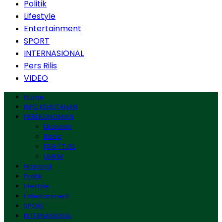
Politik
Lifestyle
Entertainment
SPORT
INTERNASIONAL
Pers Rilis
VIDEO
Home
INFO KEHUTANAN
PEREKONOMIAN
Ekonomi
Bisnis
ESG / TJSL
UMKM
Nasional
Politik
Lifestyle
Entertainment
SPORT
INTERNASIONAL