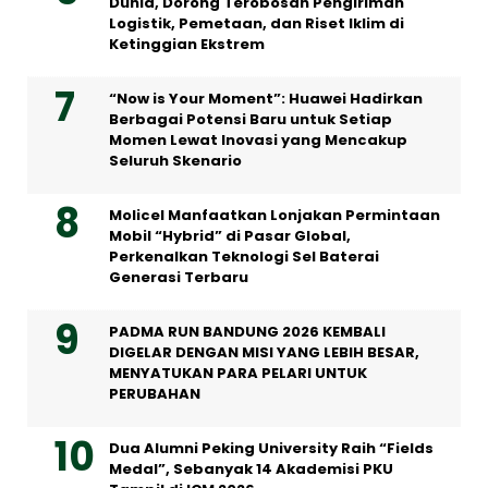
Dunia, Dorong Terobosan Pengiriman
Logistik, Pemetaan, dan Riset Iklim di
Ketinggian Ekstrem
“Now is Your Moment”: Huawei Hadirkan
Berbagai Potensi Baru untuk Setiap
Momen Lewat Inovasi yang Mencakup
Seluruh Skenario
Molicel Manfaatkan Lonjakan Permintaan
Mobil “Hybrid” di Pasar Global,
Perkenalkan Teknologi Sel Baterai
Generasi Terbaru
PADMA RUN BANDUNG 2026 KEMBALI
DIGELAR DENGAN MISI YANG LEBIH BESAR,
MENYATUKAN PARA PELARI UNTUK
PERUBAHAN
Dua Alumni Peking University Raih “Fields
Medal”, Sebanyak 14 Akademisi PKU