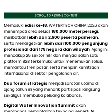
SCROLL TO RESUME CONTENT
Memasuki
edisi ke-18
, WATERTECH CHINA 2026 akan
menempati area seluas
180.000 meter persegi
,
melibatkan
lebih dari 2.500 peserta pameran
,
serta menargetkan
lebih dari 100.000 pengunjung
profesional dari 175 negara dan wilayah
. Ajang ini
mencakup 28 sektor hilir dan menjadi salah satu
platform B2B terkemuka untuk menemukan solusi,
memantau tren pasar, serta menjalin kemitraan
internasional di sektor pengolahan air.
Dua forum strategis
menjadi sorotan utama di
ajang tahun ini yang menarik partisipasi langsung
sekaligus membuka peluang kolaborasi.
Digital Water Innovation Summit
akan
membahas pemanfaatan teknologi seperti
AI,