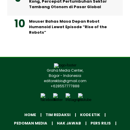
Kong, Percepat Pertumbuhan Sektor
Tambang Otonom di Pasar Global
Mouser Bahas Masa Depan Robot
Humanoid Lewat Episode “Rise of the
Robots”
Graha Media Center,
Bogor - Indonesia
editorekbis@gmail.com
+628557777888
HOME
TIM REDAKSI
KODE ETIK
PEDOMAN MEDIA
HAK JAWAB
PERS RILIS