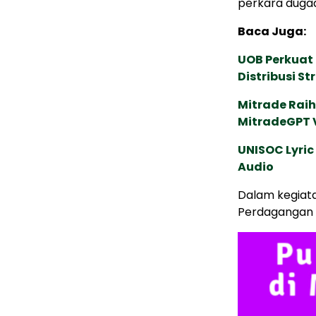
perkara dugaa
Baca Juga:
UOB Perkuat
Distribusi St
Mitrade Raih
MitradeGPT V
UNISOC Lyri
Audio
Dalam kegiata
Perdagangan