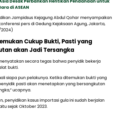
e Asia Desak Perbankan Hentikan Pendanaan untuk
Bara di ASEAN
yidikan Jampidsus Kejagung Abdul Qohar menyampaikan
 konferensi pers di Gedung Kejaksaan Agung, Jakarta,
/2024)
temukan Cukup Bukti, Pasti yang
utan akan Jadi Tersangka
menyatakan secara tegas bahwa penyidik bekerja
lat bukti.
uali siapa pun pelakunya. Ketika ditemukan bukti yang
penyidik pasti akan menetapkan yang bersangkutan
ngka,” ucapnya.
, penyidikan kasus importasi gula ini sudah berjalan
aitu sejak Oktober 2023.