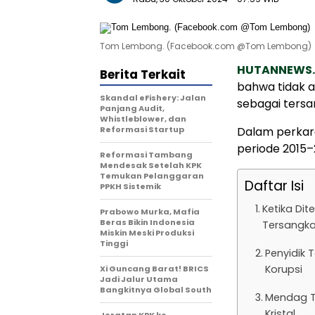
Tom Lembong. (Facebook.com @Tom Lembong)
HUTANNEWS
Berita Terkait
bahwa tidak 
Skandal eFishery: Jalan
sebagai tersa
Panjang Audit,
Whistleblower, dan
Reformasi Startup
Dalam perkara
periode 2015
Reformasi Tambang
Mendesak Setelah KPK
Temukan Pelanggaran
Daftar Isi
PPKH Sistemik
Ketika Di
Prabowo Murka, Mafia
Beras Bikin Indonesia
Tersangk
Miskin Meski Produksi
Tinggi
Penyidik 
Korupsi
Xi Guncang Barat! BRICS
Jadi Jalur Utama
Bangkitnya Global South
Mendag T
Kristal