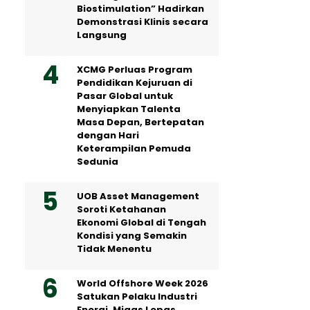
Biostimulation” Hadirkan
Demonstrasi Klinis secara
Langsung
XCMG Perluas Program
Pendidikan Kejuruan di
Pasar Global untuk
Menyiapkan Talenta
Masa Depan, Bertepatan
dengan Hari
Keterampilan Pemuda
Sedunia
UOB Asset Management
Soroti Ketahanan
Ekonomi Global di Tengah
Kondisi yang Semakin
Tidak Menentu
World Offshore Week 2026
Satukan Pelaku Industri
Energi, Migas Lepas