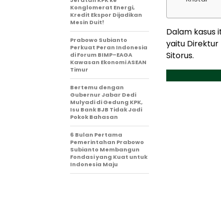
Jeratan KPK ke
Konglomerat Energi,
Kredit Ekspor Dijadikan
Mesin Duit!
Dalam kasus i
Prabowo Subianto
yaitu Direktu
Perkuat Peran Indonesia
Sitorus.
di Forum BIMP–EAGA
Kawasan Ekonomi ASEAN
Timur
Bertemu dengan
Gubernur Jabar Dedi
Mulyadi di Gedung KPK,
Isu Bank BJB Tidak Jadi
Pokok Bahasan
6 Bulan Pertama
Pemerintahan Prabowo
Subianto Membangun
Fondasi yang Kuat untuk
Indonesia Maju