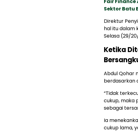
Fair Financ
Sektor Batu 
Direktur Pen
hal itu dalam
Selasa (29/20
Ketika Di
Bersangk
Abdul Qohar 
berdasarkan a
“Tidak terkec
cukup, maka 
sebagai tersa
Ia menekankan
cukup lama, y