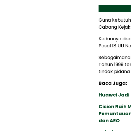
Guna kebutuha
Cabang Kejaks
Keduanya disa
Pasal 18 UU N
Sebagaimana 
Tahun 1999 te
tindak pidana 
Baca Juga:
Huawei Jadi
Cision Raih
Pemantauan d
dan AEO