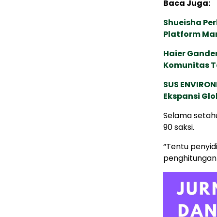
Baca Juga:
Shueisha Pe
Platform Ma
Haier Ganden
Komunitas T
SUS ENVIRONM
Ekspansi Glo
Selama setahu
90 saksi.
“Tentu penyidi
penghitungan 