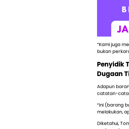
“Kami juga me
bukan perkara
Penyidik 
Dugaan Ti
Adapun barang
catatan-catat
“Ini (barang 
melakukan, apa
Diketahui, T