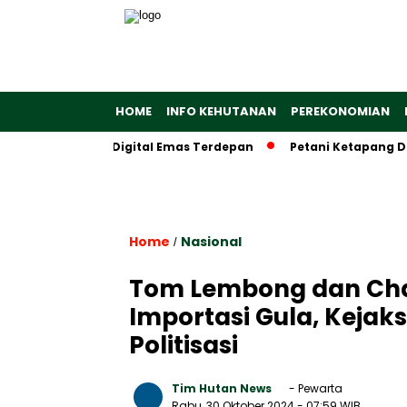
HOME
INFO KEHUTANAN
PEREKONOMIAN
 Ekosistem Digital Emas Terdepan
Petani Ketapang Dapat Al
Home
Nasional
/
Tom Lembong dan Char
Importasi Gula, Kejak
Politisasi
Tim Hutan News
- Pewarta
Rabu, 30 Oktober 2024
- 07:59 WIB