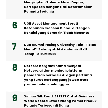
Menyiapkan Talenta Masa Depan,
Bertepatan dengan Hari Keterampilan
Pemuda Sedunia
UOB Asset Management Soroti
Ketahanan Ekonomi Global di Tengah
Kondisi yang Semakin Tidak Menentu
Dua Alumni Peking University Raih “Fields
Medal”, Sebanyak 14 Akademisi PKU
Tampil di ICM 2026
Netcore berganti nama menjadi
Netcore.ai dan menjadi platform
pemasaran berbasis AI agen pertama
yang turut bertanggung jawab atas
pertumbuhan pelanggan
Xinhua Silk Road: 3TREES Catat Guinness
World Record Lewat Ruang Pamer Produk
Pelapis Terbesar di Dunia