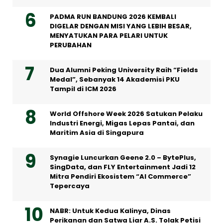
PADMA RUN BANDUNG 2026 KEMBALI
DIGELAR DENGAN MISI YANG LEBIH BESAR,
MENYATUKAN PARA PELARI UNTUK
PERUBAHAN
Dua Alumni Peking University Raih “Fields
Medal”, Sebanyak 14 Akademisi PKU
Tampil di ICM 2026
World Offshore Week 2026 Satukan Pelaku
Industri Energi, Migas Lepas Pantai, dan
Maritim Asia di Singapura
Synagie Luncurkan Geene 2.0 – BytePlus,
SingData, dan FLY Entertainment Jadi 12
Mitra Pendiri Ekosistem “AI Commerce”
Tepercaya
NABR: Untuk Kedua Kalinya, Dinas
Perikanan dan Satwa Liar A.S. Tolak Petisi