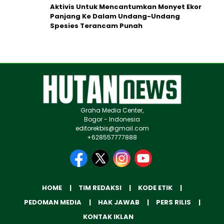
Aktivis Untuk Mencantumkan Monyet Ekor
Panjang Ke Dalam Undang-Undang
Spesies Terancam Punah
Graha Media Center,
Bogor - Indonesia
editorekbis@gmail.com
+628557777888
HOME
TIM REDAKSI
KODE ETIK
PEDOMAN MEDIA
HAK JAWAB
PERS RILIS
KONTAK IKLAN