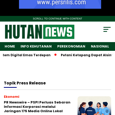
SCROLL TO CONTINUE WITH CONTENT
HOME
INFO KEHUTANAN
PEREKONOMIAN
NASIONAL
tem Digital Emas Terdepan
Petani Ketapang Dapat Alsintan,
Topik
Press Release
Ekonomi
PR Newswire – PSPI Perluas Sebaran
Informasi Korporasi melalui
Jaringan 175 Media Online Lokal