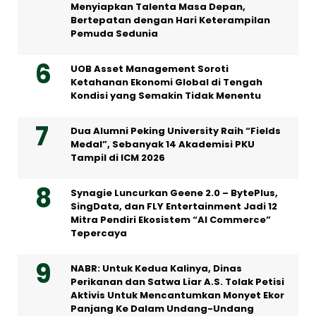
Menyiapkan Talenta Masa Depan,
Bertepatan dengan Hari Keterampilan
Pemuda Sedunia
UOB Asset Management Soroti
Ketahanan Ekonomi Global di Tengah
Kondisi yang Semakin Tidak Menentu
Dua Alumni Peking University Raih “Fields
Medal”, Sebanyak 14 Akademisi PKU
Tampil di ICM 2026
Synagie Luncurkan Geene 2.0 – BytePlus,
SingData, dan FLY Entertainment Jadi 12
Mitra Pendiri Ekosistem “AI Commerce”
Tepercaya
NABR: Untuk Kedua Kalinya, Dinas
Perikanan dan Satwa Liar A.S. Tolak Petisi
Aktivis Untuk Mencantumkan Monyet Ekor
Panjang Ke Dalam Undang-Undang