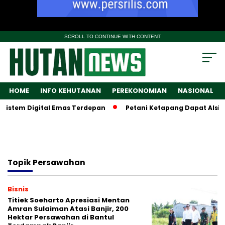
SCROLL TO CONTINUE WITH CONTENT
HOME
INFO KEHUTANAN
PEREKONOMIAN
NASIONAL
istem Digital Emas Terdepan
Petani Ketapang Dapat Alsinta
Topik
Persawahan
Bisnis
Titiek Soeharto Apresiasi Mentan
Amran Sulaiman Atasi Banjir, 200
Hektar Persawahan di Bantul