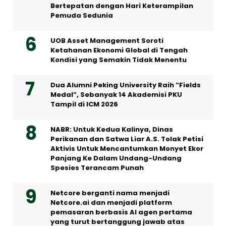
Bertepatan dengan Hari Keterampilan
Pemuda Sedunia
UOB Asset Management Soroti
Ketahanan Ekonomi Global di Tengah
Kondisi yang Semakin Tidak Menentu
Dua Alumni Peking University Raih “Fields
Medal”, Sebanyak 14 Akademisi PKU
Tampil di ICM 2026
NABR: Untuk Kedua Kalinya, Dinas
Perikanan dan Satwa Liar A.S. Tolak Petisi
Aktivis Untuk Mencantumkan Monyet Ekor
Panjang Ke Dalam Undang-Undang
Spesies Terancam Punah
Netcore berganti nama menjadi
Netcore.ai dan menjadi platform
pemasaran berbasis AI agen pertama
yang turut bertanggung jawab atas