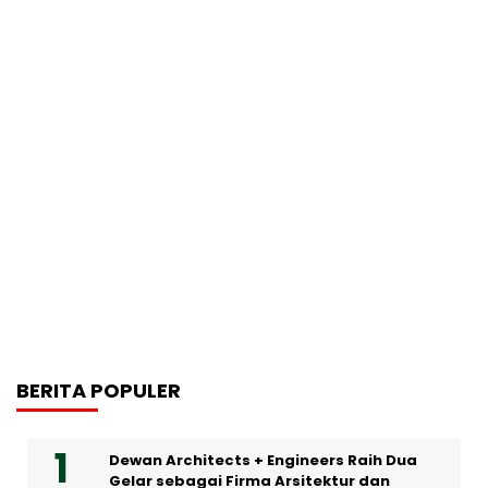
BERITA POPULER
Dewan Architects + Engineers Raih Dua
Gelar sebagai Firma Arsitektur dan