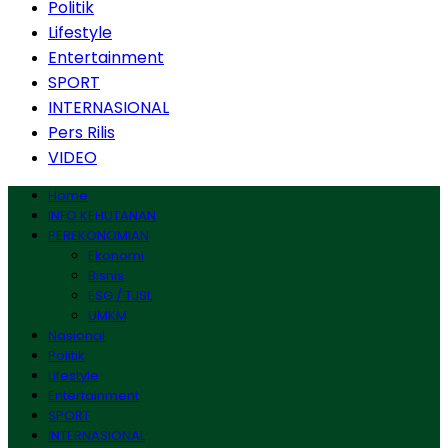
Politik
Lifestyle
Entertainment
SPORT
INTERNASIONAL
Pers Rilis
VIDEO
Home
INFO KEHUTANAN
PEREKONOMIAN
Ekonomi
Bisnis
ESG / TJSL
UMKM
Nasional
Politik
Lifestyle
Entertainment
SPORT
INTERNASIONAL