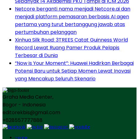
Sebanyak 14 Akademisi PKU Tampil di ICM 2026
Netcore berganti nama menjadi Netcore.ai dan
menjadi platform pemasaran berbasis AI agen
pertama yang turut bertanggung jawab atas
pertumbuhan pelanggan
Xinhua Silk Road: 3TREES Catat Guinness World
Record Lewat Ruang Pamer Produk Pelapis
Terbesar di Dunia
“Now is Your Moment”: Huawei Hadirkan Berbagai
Potensi Baru untuk Setiap Momen Lewat Inovasi
yang Mencakup Seluruh Skenario
Graha Media Center,
Bogor - Indonesia
editorekbis@gmail.com
+628557777888
Home