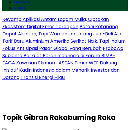
Pers Rilis
VIDEO
Revamp Aplikasi Antam Logam Mulia, Ciptakan
Ekosistem Digital Emas Terdepan
Petani Ketapang
Dapat Alsintan, Tapi Wamentan Larang Jual-Beli Alat
Tarif Baru Aluminium Amerika Serikat Naik, Tapi Inalum
Fokus Antisipasi Pasar Global yang Berubah
Prabowo
Subianto Perkuat Peran Indonesia di Forum BIMP–
EAGA Kawasan Ekonomi ASEAN Timur
WEF Dukung
Inisiatif Kadin Indonesia dalam Menarik Investor dan
Dorong Transisi Energi Hijau
Topik
Gibran Rakabuming Raka