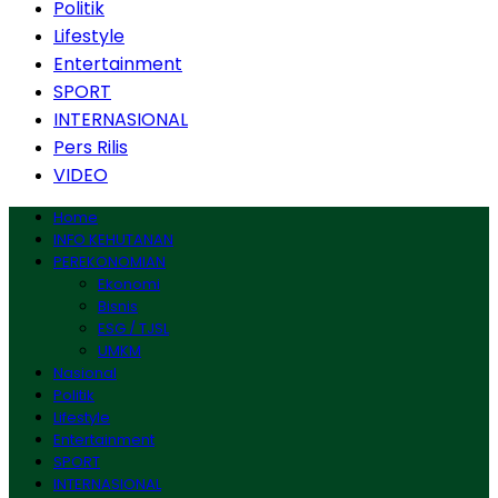
Politik
Lifestyle
Entertainment
SPORT
INTERNASIONAL
Pers Rilis
VIDEO
Home
INFO KEHUTANAN
PEREKONOMIAN
Ekonomi
Bisnis
ESG / TJSL
UMKM
Nasional
Politik
Lifestyle
Entertainment
SPORT
INTERNASIONAL