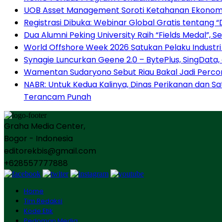
UOB Asset Management Soroti Ketahanan Ekonomi 
Registrasi Dibuka: Webinar Global Gratis tentang 
Dua Alumni Peking University Raih “Fields Medal”, 
World Offshore Week 2026 Satukan Pelaku Industri E
Synagie Luncurkan Geene 2.0 – BytePlus, SingData,
Wamentan Sudaryono Sebut Riau Bakal Jadi Perco
NABR: Untuk Kedua Kalinya, Dinas Perikanan dan S
Terancam Punah
Graha Media Center,
Bogor - Indonesia
editorekbis@gmail.com
+628557777888
Home
Tim Redaksi
Kode Etik
Pedoman Media