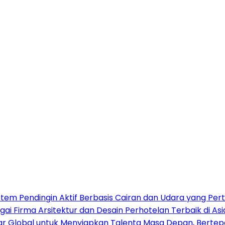
stem Pendingin Aktif Berbasis Cairan dan Udara yang Per
gai Firma Arsitektur dan Desain Perhotelan Terbaik di A
sar Global untuk Menyiapkan Talenta Masa Depan, Berte