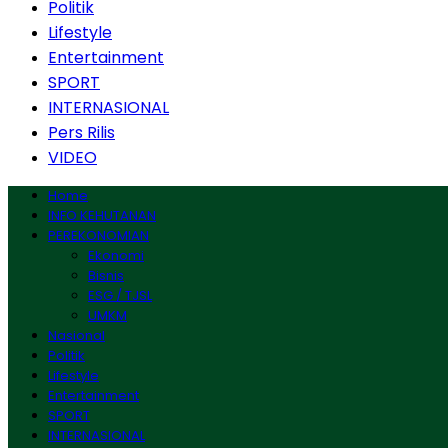
Politik
Lifestyle
Entertainment
SPORT
INTERNASIONAL
Pers Rilis
VIDEO
Home
INFO KEHUTANAN
PEREKONOMIAN
Ekonomi
Bisnis
ESG / TJSL
UMKM
Nasional
Politik
Lifestyle
Entertainment
SPORT
INTERNASIONAL