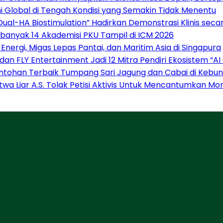
Global di Tengah Kondisi yang Semakin Tidak Menentu
“Dual-HA Biostimulation” Hadirkan Demonstrasi Klinis sec
Sebanyak 14 Akademisi PKU Tampil di ICM 2026
nergi, Migas Lepas Pantai, dan Maritim Asia di Singapura
 dan FLY Entertainment Jadi 12 Mitra Pendiri Ekosistem 
ntohan Terbaik Tumpang Sari Jagung dan Cabai di Kebun
atwa Liar A.S. Tolak Petisi Aktivis Untuk Mencantumkan