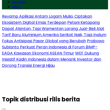
Pers Rilis
VIDEO
Revamp Aplikasi Antam Logam Mulia, Ciptakan
Ekosistem Digital Emas Terdepan
Petani Ketapang
Dapat Alsintan, Tapi Wamentan Larang Jual-Beli Alat
Tarif Baru Aluminium Amerika Serikat Naik, Tapi Inalum
Fokus Antisipasi Pasar Global yang Berubah
Prabowo
Subianto Perkuat Peran Indonesia di Forum BIMP–
EAGA Kawasan Ekonomi ASEAN Timur
WEF Dukung
Inisiatif Kadin Indonesia dalam Menarik Investor dan
Dorong Transisi Energi Hijau
Topik
distribusi rilis berita