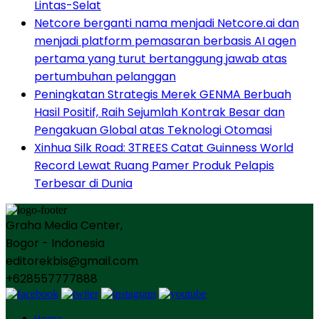
Lintas-Selat
Netcore berganti nama menjadi Netcore.ai dan
menjadi platform pemasaran berbasis AI agen
pertama yang turut bertanggung jawab atas
pertumbuhan pelanggan
Peningkatan Strategis Merek GENMA Berbuah
Hasil Positif, Raih Sejumlah Kontrak Besar dan
Pengakuan Global atas Teknologi Otomasi
Xinhua Silk Road: 3TREES Catat Guinness World
Record Lewat Ruang Pamer Produk Pelapis
Terbesar di Dunia
Graha Media Center,
Bogor - Indonesia
editorekbis@gmail.com
+628557777888
Home