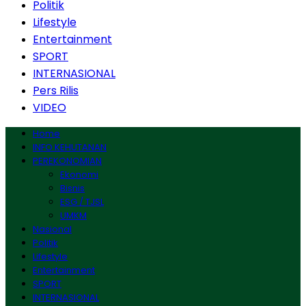
Politik
Lifestyle
Entertainment
SPORT
INTERNASIONAL
Pers Rilis
VIDEO
Home
INFO KEHUTANAN
PEREKONOMIAN
Ekonomi
Bisnis
ESG / TJSL
UMKM
Nasional
Politik
Lifestyle
Entertainment
SPORT
INTERNASIONAL