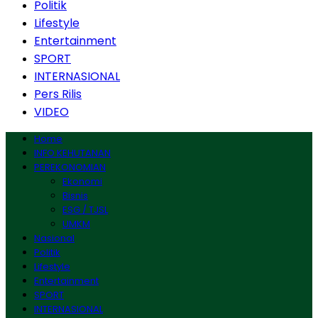
Politik
Lifestyle
Entertainment
SPORT
INTERNASIONAL
Pers Rilis
VIDEO
Home
INFO KEHUTANAN
PEREKONOMIAN
Ekonomi
Bisnis
ESG / TJSL
UMKM
Nasional
Politik
Lifestyle
Entertainment
SPORT
INTERNASIONAL