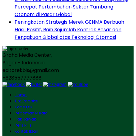
Percepat Pertumbuhan Sektor Tambang
Otonom di Pasar Global
Peningkatan Strategis Merek GENMA Berbuah
Hasil Positif, Raih Sejumlah Kontrak Besar dan
Pengakuan Global atas Teknologi Otomasi
Graha Media Center,
Bogor - Indonesia
editorekbis@gmail.com
+628557777888
Home
Tim Redaksi
Kode Etik
Pedoman Media
Hak Jawab
Pers Rilis
Kontak Iklan