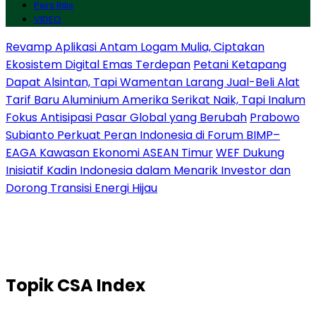
Pers Rilis
VIDEO
Revamp Aplikasi Antam Logam Mulia, Ciptakan
Ekosistem Digital Emas Terdepan
Petani Ketapang
Dapat Alsintan, Tapi Wamentan Larang Jual-Beli Alat
Tarif Baru Aluminium Amerika Serikat Naik, Tapi Inalum
Fokus Antisipasi Pasar Global yang Berubah
Prabowo
Subianto Perkuat Peran Indonesia di Forum BIMP–
EAGA Kawasan Ekonomi ASEAN Timur
WEF Dukung
Inisiatif Kadin Indonesia dalam Menarik Investor dan
Dorong Transisi Energi Hijau
Topik
CSA Index