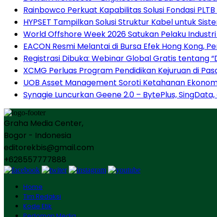
Rainbowco Perkuat Kapabilitas Solusi Fondasi PLT
HYPSET Tampilkan Solusi Struktur Kabel untuk S
World Offshore Week 2026 Satukan Pelaku Industri E
EACON Resmi Melantai di Bursa Efek Hong Kong, 
Registrasi Dibuka: Webinar Global Gratis tentang 
XCMG Perluas Program Pendidikan Kejuruan di Pa
UOB Asset Management Soroti Ketahanan Ekonomi 
Synagie Luncurkan Geene 2.0 – BytePlus, SingData,
Graha Media Center,
Bogor - Indonesia
editorekbis@gmail.com
+628557777888
Home
Tim Redaksi
Kode Etik
Pedoman Media