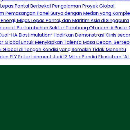
B Lepas Pantai Berbekal Pengalaman Proyek Global
istem Pemasangan Panel Surya dengan Medan yang Komple
nergi, Migas Lepas Pantai, dan Maritim Asia di Singapura
Percepat Pertumbuhan Sektor Tambang Otonom di Pasar 
“Dual-HA Biostimulation” Hadirkan Demonstrasi Klinis sec
sar Global untuk Menyiapkan Talenta Masa Depan, Berte
Global di Tengah Kondisi yang Semakin Tidak Menentu
 dan FLY Entertainment Jadi 12 Mitra Pendiri Ekosistem 