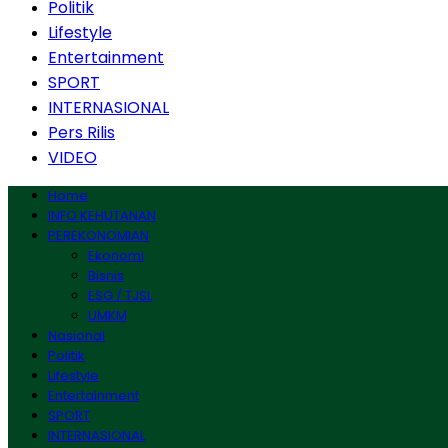
Politik
Lifestyle
Entertainment
SPORT
INTERNASIONAL
Pers Rilis
VIDEO
Home
INFO KEHUTANAN
PEREKONOMIAN
Ekonomi
Bisnis
ESG / TJSL
UMKM
Nasional
Politik
Lifestyle
Entertainment
SPORT
INTERNASIONAL