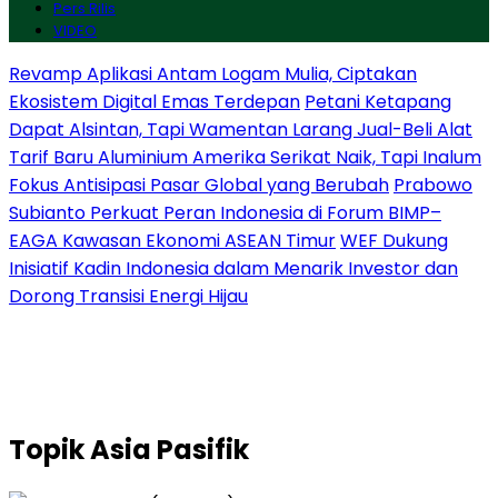
Pers Rilis
VIDEO
Revamp Aplikasi Antam Logam Mulia, Ciptakan
Ekosistem Digital Emas Terdepan
Petani Ketapang
Dapat Alsintan, Tapi Wamentan Larang Jual-Beli Alat
Tarif Baru Aluminium Amerika Serikat Naik, Tapi Inalum
Fokus Antisipasi Pasar Global yang Berubah
Prabowo
Subianto Perkuat Peran Indonesia di Forum BIMP–
EAGA Kawasan Ekonomi ASEAN Timur
WEF Dukung
Inisiatif Kadin Indonesia dalam Menarik Investor dan
Dorong Transisi Energi Hijau
Topik
Asia Pasifik