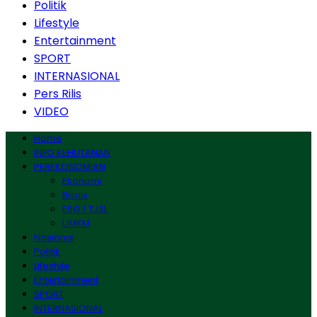
Politik
Lifestyle
Entertainment
SPORT
INTERNASIONAL
Pers Rilis
VIDEO
Home
INFO KEHUTANAN
PEREKONOMIAN
Ekonomi
Bisnis
ESG / TJSL
UMKM
Nasional
Politik
Lifestyle
Entertainment
SPORT
INTERNASIONAL