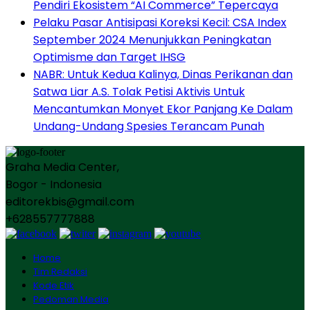
Pendiri Ekosistem “AI Commerce” Tepercaya
Pelaku Pasar Antisipasi Koreksi Kecil: CSA Index
September 2024 Menunjukkan Peningkatan
Optimisme dan Target IHSG
NABR: Untuk Kedua Kalinya, Dinas Perikanan dan
Satwa Liar A.S. Tolak Petisi Aktivis Untuk
Mencantumkan Monyet Ekor Panjang Ke Dalam
Undang-Undang Spesies Terancam Punah
Graha Media Center,
Bogor - Indonesia
editorekbis@gmail.com
+628557777888
Home
Tim Redaksi
Kode Etik
Pedoman Media