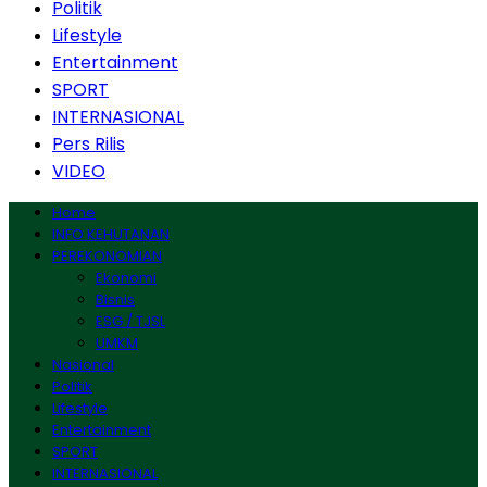
Politik
Lifestyle
Entertainment
SPORT
INTERNASIONAL
Pers Rilis
VIDEO
Home
INFO KEHUTANAN
PEREKONOMIAN
Ekonomi
Bisnis
ESG / TJSL
UMKM
Nasional
Politik
Lifestyle
Entertainment
SPORT
INTERNASIONAL