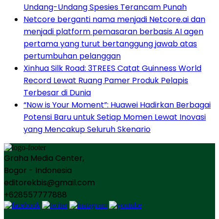
Undang-Undang Spesies Terancam Punah
Netcore berganti nama menjadi Netcore.ai dan
menjadi platform pemasaran berbasis AI agen
pertama yang turut bertanggung jawab atas
pertumbuhan pelanggan
Xinhua Silk Road: 3TREES Catat Guinness World
Record Lewat Ruang Pamer Produk Pelapis
Terbesar di Dunia
“Now is Your Moment”: Huawei Hadirkan Berbagai
Potensi Baru untuk Setiap Momen Lewat Inovasi
yang Mencakup Seluruh Skenario
Graha Media Center,
Bogor - Indonesia
editorekbis@gmail.com
+628557777888