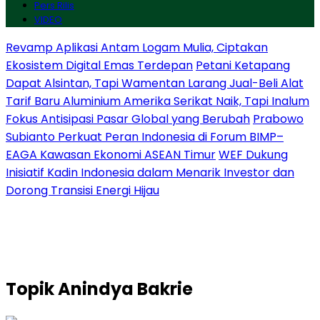
Pers Rilis
VIDEO
Revamp Aplikasi Antam Logam Mulia, Ciptakan
Ekosistem Digital Emas Terdepan
Petani Ketapang
Dapat Alsintan, Tapi Wamentan Larang Jual-Beli Alat
Tarif Baru Aluminium Amerika Serikat Naik, Tapi Inalum
Fokus Antisipasi Pasar Global yang Berubah
Prabowo
Subianto Perkuat Peran Indonesia di Forum BIMP–
EAGA Kawasan Ekonomi ASEAN Timur
WEF Dukung
Inisiatif Kadin Indonesia dalam Menarik Investor dan
Dorong Transisi Energi Hijau
Topik
Anindya Bakrie