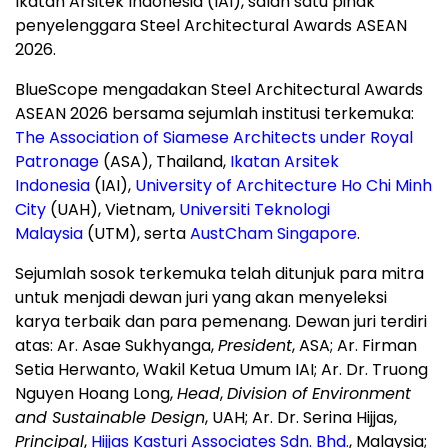
Ikatan Arsitek Indonesia (IAI), salah satu pihak
penyelenggara Steel Architectural Awards ASEAN
2026.
BlueScope mengadakan Steel Architectural Awards
ASEAN 2026 bersama sejumlah institusi terkemuka:
The Association of Siamese Architects under Royal
Patronage
(ASA), Thailand,
Ikatan Arsitek
Indonesia
(IAI),
University of Architecture Ho Chi Minh
City
(UAH), Vietnam,
Universiti Teknologi
Malaysia
(UTM), serta
AustCham Singapore
.
Sejumlah sosok terkemuka telah ditunjuk para mitra
untuk menjadi dewan juri yang akan menyeleksi
karya terbaik dan para pemenang. Dewan juri terdiri
atas: Ar. Asae Sukhyanga,
President
, ASA; Ar. Firman
Setia Herwanto, Wakil Ketua Umum IAI; Ar. Dr.
Truong
Nguyen Hoang Long
,
Head
,
Division of Environment
and Sustainable Design
, UAH; Ar. Dr. Serina Hijjas,
Principal
,
Hijjas Kasturi Associates Sdn. Bhd.
,
Malaysia
;