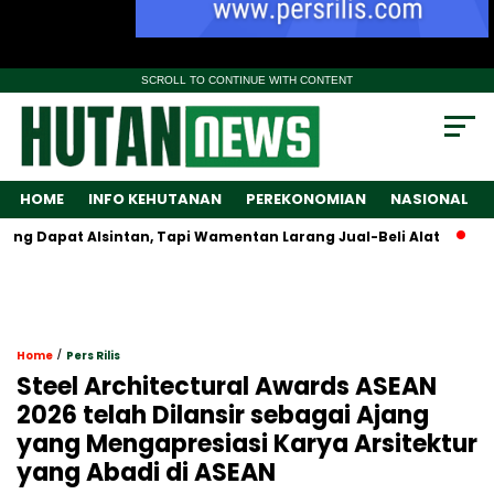
SCROLL TO CONTINUE WITH CONTENT
HOME
INFO KEHUTANAN
PEREKONOMIAN
NASIONAL
Dapat Alsintan, Tapi Wamentan Larang Jual-Beli Alat
Tarif 
/
Home
Pers Rilis
Steel Architectural Awards ASEAN
2026 telah Dilansir sebagai Ajang
yang Mengapresiasi Karya Arsitektur
yang Abadi di ASEAN