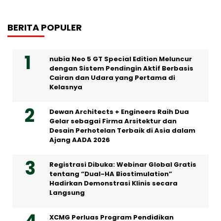
BERITA POPULER
nubia Neo 5 GT Special Edition Meluncur
dengan Sistem Pendingin Aktif Berbasis
Cairan dan Udara yang Pertama di
Kelasnya
Dewan Architects + Engineers Raih Dua
Gelar sebagai Firma Arsitektur dan
Desain Perhotelan Terbaik di Asia dalam
Ajang AADA 2026
Registrasi Dibuka: Webinar Global Gratis
tentang “Dual-HA Biostimulation”
Hadirkan Demonstrasi Klinis secara
Langsung
XCMG Perluas Program Pendidikan