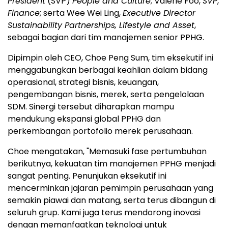
President
(SVP)
People and Culture
; Valerie Foo,
SVP
,
Finance
; serta Wee Wei Ling,
Executive Director
Sustainability Partnerships, Lifestyle and Asset
,
sebagai bagian dari tim manajemen senior PPHG.
Dipimpin oleh CEO, Choe Peng Sum, tim eksekutif ini
menggabungkan berbagai keahlian dalam bidang
operasional, strategi bisnis, keuangan,
pengembangan bisnis, merek, serta pengelolaan
SDM. Sinergi tersebut diharapkan mampu
mendukung ekspansi global PPHG dan
perkembangan portofolio merek perusahaan.
Choe mengatakan, "Memasuki fase pertumbuhan
berikutnya, kekuatan tim manajemen PPHG menjadi
sangat penting. Penunjukan eksekutif ini
mencerminkan jajaran pemimpin perusahaan yang
semakin piawai dan matang, serta terus dibangun di
seluruh grup. Kami juga terus mendorong inovasi
dengan memanfaatkan teknologi untuk