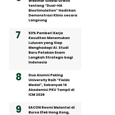
Webinar Global Gratis
tentang “Dual-HA
Biostimulation” Hadirkan
Demonstrasi Klinis secara
Langsung
53% Pemberi Kerja
Kesulitan Menemukan
Lulusan yang Siap
Menghadapi AI. Studi
Baru Petakan Enam
Langkah Strategis bagi
Indonesia
Dua Alumni Peking
University Raih “Fields
Medal”, Sebanyak 14
Akademisi PKU Tampil di
ICM 2026
EACON Resmi Melantai di
Bursa Efek Hong Kong,