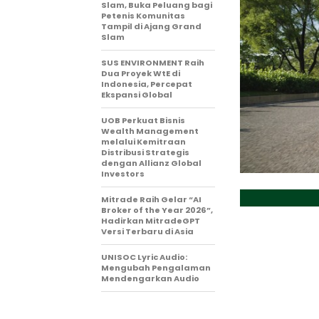
Slam, Buka Peluang bagi
Petenis Komunitas
Tampil di Ajang Grand
Slam
SUS ENVIRONMENT Raih
Dua Proyek WtE di
Indonesia, Percepat
Ekspansi Global
UOB Perkuat Bisnis
Wealth Management
melalui Kemitraan
Distribusi Strategis
dengan Allianz Global
Investors
Mitrade Raih Gelar “AI
Broker of the Year 2026”,
Hadirkan MitradeGPT
Versi Terbaru di Asia
UNISOC Lyric Audio:
Mengubah Pengalaman
Mendengarkan Audio