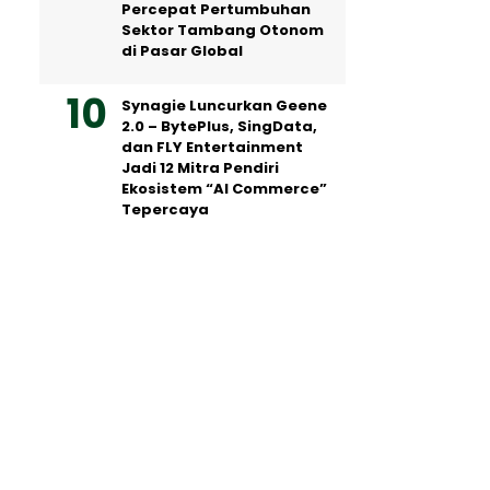
Percepat Pertumbuhan
Sektor Tambang Otonom
di Pasar Global
Synagie Luncurkan Geene
2.0 – BytePlus, SingData,
dan FLY Entertainment
Jadi 12 Mitra Pendiri
Ekosistem “AI Commerce”
Tepercaya