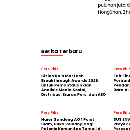
puluhan juta d
HongShan, Zhe
Berita Terbaru
Pers Rilis
Pers Rili
Cision Raih MarTech
Fair Fi
Breakthrough Awards 2026
Perban
untuk Pemantauan dan
Pendana
Analisis Media Sosial,
Bara di
Distribusi Siaran Pers, dan AEO
Pers Rilis
Pers Rili
Haier Gandeng AO 1 Point
SUS EN
Slam, Buka Peluang bagi
Proyek 
Petenis Komunitas Tampil di
Percepa