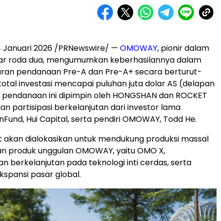
4 Januari 2026
/PRNewswire/ —
OMOWAY
, pionir dalam
ntar roda dua, mengumumkan keberhasilannya dalam
ran pendanaan Pre-A dan Pre-A+ secara berturut-
total investasi mencapai puluhan juta dolar AS (delapan
an pendanaan ini dipimpin oleh HONGSHAN dan ROCKET
an partisipasi berkelanjutan dari investor lama
Fund, Hui Capital, serta pendiri OMOWAY, Todd He.
 akan dialokasikan untuk mendukung produksi massal
an produk unggulan OMOWAY, yaitu OMO X,
berkelanjutan pada teknologi inti cerdas, serta
spansi pasar global.