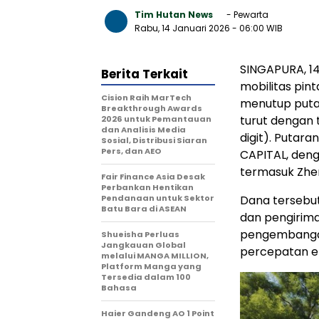
Tim Hutan News
- Pewarta
Rabu, 14 Januari 2026
- 06:00 WIB
SINGAPURA
,
1
Berita Terkait
mobilitas pi
Cision Raih MarTech
menutup puta
Breakthrough Awards
turut dengan 
2026 untuk Pemantauan
dan Analisis Media
digit). Putar
Sosial, Distribusi Siaran
Pers, dan AEO
CAPITAL, deng
termasuk Zhen
Fair Finance Asia Desak
Perbankan Hentikan
Pendanaan untuk Sektor
Dana tersebut
Batu Bara di ASEAN
dan pengirim
pengembangan 
Shueisha Perluas
Jangkauan Global
percepatan ek
melalui MANGA MILLION,
Platform Manga yang
Tersedia dalam 100
Bahasa
Haier Gandeng AO 1 Point