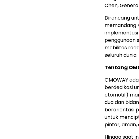
Chen, Genera
Dirancang un
memandang As
implementasi 
penggunaan s
mobilitas rod
seluruh dunia.
Tentang O
OMOWAY adala
berdedikasi u
otomotif) man
dua dan bidan
berorientasi
untuk mencipt
pintar, aman,
Hingga saat i