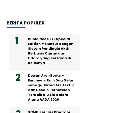
BERITA POPULER
nubia Neo 5 GT Special
Edition Meluncur dengan
Sistem Pendingin Aktif
Berbasis Cairan dan
Udara yang Pertama di
Kelasnya
Dewan Architects +
Engineers Raih Dua Gelar
sebagai Firma Arsitektur
dan Desain Perhotelan
Terbaik di Asia dalam
Ajang AADA 2026
XCMG Perluas Program