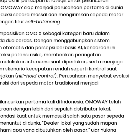
hap akhir persiapan strategis untuk peluncuran
, OMOWAY siap menjadi perusahaan pertama di dunia
uksi secara massal dan mengirimkan sepeda motor
dengan fitur
self-balancing
.
sisikan OMO X sebagai kategori baru dalam
da dua cerdas. Dengan menggabungkan sistem
otomatis dan persepsi berbasis AI, kendaraan ini
ksi potensi risiko, memberikan peringatan
melakukan intervensi saat diperlukan, serta menjaga
lam skenario kecepatan rendah seperti kontrol saat
njakan (
hill-hold control
). Perusahaan menyebut evolusi
ansisi dari sepeda motor tradisional menjadi
luncurkan pertama kali di Indonesia. OMOWAY telah
raan dengan lebih dari sepuluh distributor lokal,
ndasi kuat untuk memasuki salah satu pasar sepeda
menuntut di dunia. "Dealer lokal yang sudah mapan
mi apa yang dibutuhkan oleh pasar," ujar Yulong