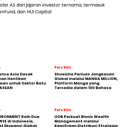
olar AS dari jajaran investor ternama, termasuk
nFund, dan HUI Capital.
s
Pers Rilis
nance Asia Desak
Shueisha Perluas Jangkauan
kan Hentikan
Global melalui MANGA MILLION,
an untuk Sektor Batu
Platform Manga yang
 ASEAN
Tersedia dalam 100 Bahasa
s
Pers Rilis
VIRONMENT Raih Dua
UOB Perkuat Bisnis Wealth
WtE di Indonesia,
Management melalui
t Ekspansi Global
Kemitraan Distribusi Strategis