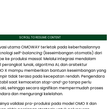
SCROLL TO RESUME CONTENT
novasi utama OMOWAY terletak pada keberhasilannya
nologi
self-balancing
(keseimbangan otomatis) dari
pe ke produksi massal. Melalui integrasi mendalam
 perangkat lunak, algoritma AI, dan arsitektur
OMO X mampu memberikan bantuan keseimbangan yang
mpir tidak terasa pada kecepatan rendah. Pengendara
stabil saat kemacetan
stop-and-go
tanpa perlu
aki, sehingga secara signifikan mempermudah proses
ndara dan mengurangi kelelahan.
inya validasi pra-produksi pada model OMO X dan