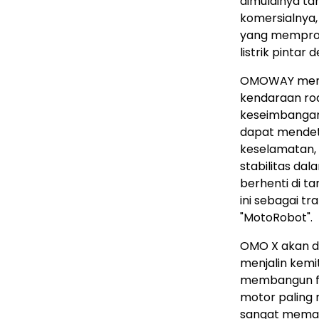
dimulainya ta
komersialnya
yang memprod
listrik pintar 
OMOWAY mempo
kendaraan ro
keseimbangan 
dapat mendete
keselamatan, 
stabilitas da
berhenti di ta
ini sebagai tr
"MotoRobot".
OMO X akan di
menjalin kemit
membangun fo
motor paling 
sangat memaha