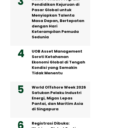
Pendidikan Kejuruan di
Pasar Global untuk
Menyiapkan Talenta
Masa Depan, Bertepatan
dengan Hari
Keterampilan Pemuda
Sedunia
UOB Asset Management
Soroti Ketahanan
Ekonomi Global di Tengah
Kondisi yang Semakin
Tidak Menentu
World Offshore Week 2026
Satukan Pelaku Industri
Energi, Migas Lepas
Pantai, dan Maritim Asia
di Singapura
Registrasi Dibuka: