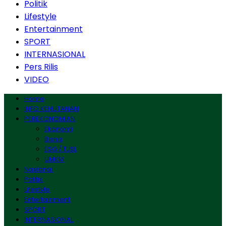
Politik
Lifestyle
Entertainment
SPORT
INTERNASIONAL
Pers Rilis
VIDEO
Home
INFO KEHUTANAN
PEREKONOMIAN
Ekonomi
Bisnis
ESG / TJSL
UMKM
Nasional
Politik
Lifestyle
Entertainment
SPORT
INTERNASIONAL