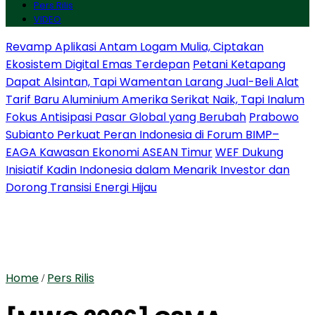
Pers Rilis
VIDEO
Revamp Aplikasi Antam Logam Mulia, Ciptakan
Ekosistem Digital Emas Terdepan
Petani Ketapang
Dapat Alsintan, Tapi Wamentan Larang Jual-Beli Alat
Tarif Baru Aluminium Amerika Serikat Naik, Tapi Inalum
Fokus Antisipasi Pasar Global yang Berubah
Prabowo
Subianto Perkuat Peran Indonesia di Forum BIMP–
EAGA Kawasan Ekonomi ASEAN Timur
WEF Dukung
Inisiatif Kadin Indonesia dalam Menarik Investor dan
Dorong Transisi Energi Hijau
Home
Pers Rilis
/