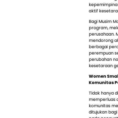
kepemimpinan
aktif kesetar
Bagi Musim M
program, mela
perusahaan. M
mendorong ak
berbagai per
perempuan se
perubahan nor
kesetaraan g
Women Small
Komunitas P
Tidak hanya d
memperluas 
komunitas me
ditujukan bag