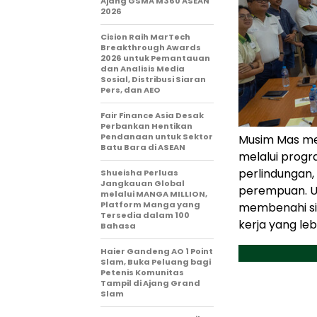
Ajang GSMA M360 ASEAN
2026
Cision Raih MarTech
Breakthrough Awards
2026 untuk Pemantauan
dan Analisis Media
Sosial, Distribusi Siaran
Pers, dan AEO
Fair Finance Asia Desak
Perbankan Hentikan
Pendanaan untuk Sektor
Musim Mas me
Batu Bara di ASEAN
melalui prog
perlindungan, 
Shueisha Perluas
Jangkauan Global
perempuan. U
melalui MANGA MILLION,
Platform Manga yang
membenahi sis
Tersedia dalam 100
kerja yang lebi
Bahasa
Haier Gandeng AO 1 Point
Slam, Buka Peluang bagi
Petenis Komunitas
Tampil di Ajang Grand
Slam