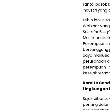
rantai pasok 
industri yang
Lebih lanjut
Webinar yang
Sustainability
Mas menuturk
Perempuan ini
bertanggung 
daya manusia
perusahaan d
perempuan. I
kesejahteraan
Komite Gend
Lingkungan 
Sejak dibentu
penting dala