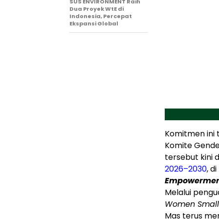
SUS ENVIRONMENT Raih
Dua Proyek WtE di
Indonesia, Percepat
Ekspansi Global
Komitmen ini t
Komite Gend
tersebut kini
2026–2030
, d
Empowerme
Melalui pengu
Women Small
Mas terus me