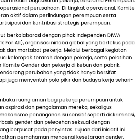
dan inklusif bagi seluruh pekerja, terutama Perempuan,
t operasional perusahaan. Di tingkat operasional, Komite
ran aktif dalam perlindungan perempuan serta
tisipasi dan kontribusi strategis perempuan.
rut berkolaborasi dengan pihak independen DIWA
rk For All), organisasi nirlaba global yang berfokus pada
 dan martabat pekerja. Melalui berbagai kegiatan
skusi kelompok terarah dengan pekerja, serta pelatihan
 Komite Gender dan pekerja di kebun dan pabrik,
endorong perubahan yang tidak hanya bersifat
tapi juga menyentuh pola pikir dan budaya kerja sehari-
 membuka ruang aman bagi pekerja perempuan untuk
 aspirasi dan pengalaman mereka, sekaligus
kanisme penanganan isu sensitif seperti diskriminasi,
rbasis gender dan pelecehan seksual dengan
g berpusat pada penyintas. Tujuan dari inisiatif ini
katkan pemahaman mengenai kesetaraan gender,