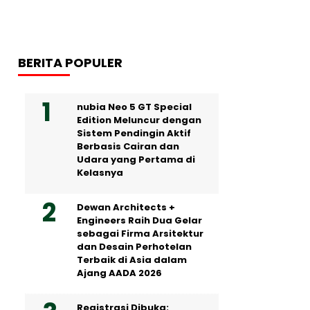
BERITA POPULER
nubia Neo 5 GT Special
Edition Meluncur dengan
Sistem Pendingin Aktif
Berbasis Cairan dan
Udara yang Pertama di
Kelasnya
Dewan Architects +
Engineers Raih Dua Gelar
sebagai Firma Arsitektur
dan Desain Perhotelan
Terbaik di Asia dalam
Ajang AADA 2026
Registrasi Dibuka: