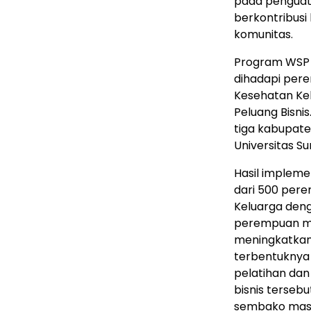
pada penguat
berkontribusi
komunitas.
Program WSP 
dihadapi pere
Kesehatan Kel
Peluang Bisni
tiga kabupate
Universitas S
Hasil impleme
dari 500 pere
Keluarga den
perempuan men
meningkatkan
terbentuknya
pelatihan dan
bisnis terseb
sembako masy