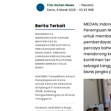
Tim Hutan News
- Pewarta
Senin, 9 Maret 2026
- 02:43 WIB
MEDAN, Indon
Berita Terkait
Perempuan Na
MONDEVITA
untuk membangu
MENGAKUISISI SAHAM
pemberdayaan
MAYORITAS DI
UNDERSCORE DISTRICT,
percaya bah
PERUSAHAAN INDUK
MAGLIANO, SEBAGAI
mendorong keb
LANGKAH KEDUA DALAM
komitmen ter
MEMBANGUN PLATFORM
MEREK MEWAH ITALIA
sebagai tangg
BARU
bisnis jangka
HIKSEMI Tampilkan Solusi
Penyimpanan Data
untuk Seluruh Skenario
di Ajang DTI Indonesia
2026, Dukung
Pengembangan AI di Asia
Tenggara
Huawei Jadi Mitra bagi