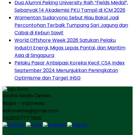
Dua Alumni Peking University Raih “Fields Medal”,
Sebanyak 14 Akademisi PKU Tampil di ICM 2026
Wamentan Sudaryono Sebut Riau Bakal Jadi
Percontohan Terbaik Tumpang Sari Jagung dan
Cabai di Kebun Sawit
World Offshore Week 2026 Satukan Pelaku
Industri Energi, Migas Lepas Pantai, dan Maritim
Asia di Singapura
Pelaku Pasar Antisipasi Koreksi Kecil: CSA Index
September 2024 Menunjukkan Peningkatan
Optimisme dan Target IHSG
Graha Media Center,
Bogor - Indonesia
editorekbis@gmail.com
+628557777888