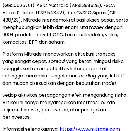
(GB20025791), ASIC Australia (AFSL398528), FSCA
Afrika Selatan (FSP 54842), dan CySEC Siprus (CIF
438/23). Mitrade mendemokratisasi akses pasar, serta
menghubungkan lebih dari enam juta
trader
dengan
900+ produk derivatif OTC, termasuk indeks, valas,
komoditas, ETF, dan saham.
Platform Mitrade menawarkan eksekusi transaksi
yang sangat cepat,
spread
yang ketat, mitigasi risiko
canggih, serta kompatibilitas lintasperangkat
sehingga menjamin pengalaman
trading
yang intuitif
dan mudah disesuaikan dengan kebutuhan
trader
.
Setiap aktivitas perdagangan efek mengandung risiko.
Artikel ini hanya menyampaikan informasi, bukan
anjuran finansial, penawaran, ataupun ajakan
berinvestasi.
Informasi selengkapnya:
https://www.mitrade.com