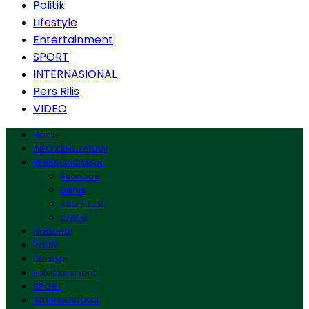
Politik
Lifestyle
Entertainment
SPORT
INTERNASIONAL
Pers Rilis
VIDEO
Home
INFO KEHUTANAN
PEREKONOMIAN
Ekonomi
Bisnis
ESG / TJSL
UMKM
Nasional
Politik
Lifestyle
Entertainment
SPORT
INTERNASIONAL