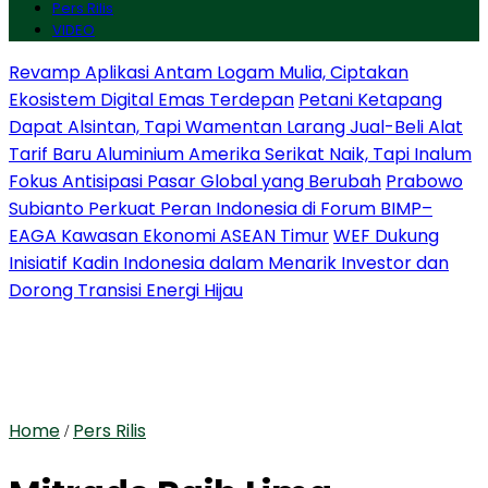
Pers Rilis
VIDEO
Revamp Aplikasi Antam Logam Mulia, Ciptakan
Ekosistem Digital Emas Terdepan
Petani Ketapang
Dapat Alsintan, Tapi Wamentan Larang Jual-Beli Alat
Tarif Baru Aluminium Amerika Serikat Naik, Tapi Inalum
Fokus Antisipasi Pasar Global yang Berubah
Prabowo
Subianto Perkuat Peran Indonesia di Forum BIMP–
EAGA Kawasan Ekonomi ASEAN Timur
WEF Dukung
Inisiatif Kadin Indonesia dalam Menarik Investor dan
Dorong Transisi Energi Hijau
Home
Pers Rilis
/