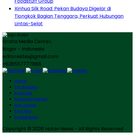
Foodstuff Group
Xinhua Silk Road: Pekan Budaya Digelar di
Tiongkok Bagian Tenggara, Perkuat Hubungan
Lintas-Selat
Graha Media Center,
Bogor - Indonesia
editorekbis@gmail.com
+628557777888
Home
Tim Redaksi
Kode Etik
Pedoman Media
Hak Jawab
Pers Rilis
Kontak Iklan
Copyright © 2026 Hutan News - All Rights Reserved