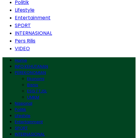
Politik
Lifestyle
Entertainment
SPORT
INTERNASIONAL
Pers Rilis
VIDEO
Home
INFO KEHUTANAN
PEREKONOMIAN
Ekonomi
Bisnis
ESG / TJSL
UMKM
Nasional
Politik
Lifestyle
Entertainment
SPORT
INTERNASIONAL