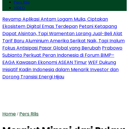
Pers Rilis
VIDEO
Revamp Aplikasi Antam Logam Mulia, Ciptakan
Ekosistem Digital Emas Terdepan
Petani Ketapang
Dapat Alsintan, Tapi Wamentan Larang Jual-Beli Alat
Tarif Baru Aluminium Amerika Serikat Naik, Tapi Inalum
Fokus Antisipasi Pasar Global yang Berubah
Prabowo
Subianto Perkuat Peran Indonesia di Forum BIMP–
EAGA Kawasan Ekonomi ASEAN Timur
WEF Dukung
Inisiatif Kadin Indonesia dalam Menarik Investor dan
Dorong Transisi Energi Hijau
Home
Pers Rilis
/