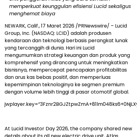
memperkuat keunggulan efisiensi Lucid sekaligus
menghemat biaya
NEWARK, Calif.
,
17 Maret 2026
/PRNewswire/ – Lucid
Group, Inc. (NASDAQ: LCID) adalah produsen
kendaraan dan teknologi berbasis perangkat lunak
yang tercanggih di dunia. Hari ini Lucid
mengumumkan strategi keuangan dan produk yang
komprehensif yang dirancang untuk meningkatkan
bisnisnya, mempercepat pencapaian profitabilitas
dan arus kas bebas positif, dan memperluas
kepemimpinan teknologinya ke segmen premium
dengan volume lebih tinggi di pasar otomotif global.
jwplayer.key=”3Fznr2BGJZtpwZmA+81lm048ks6+0NjLX
At Lucid Investor Day 2026, the company shared new
details about its all new electric drive unit, Atlas.