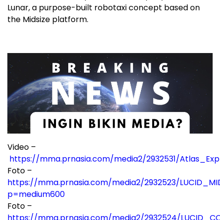
Lunar, a purpose-built robotaxi concept based on
the Midsize platform.
Video –
https://mma.prnasia.com/media2/2932531/Atlas_Exp
Foto –
https://mma.prnasia.com/media2/2932523/LUCID_MI
p=medium600
Foto –
https://mma.prnasia.com/media2/2932524/LUCID_