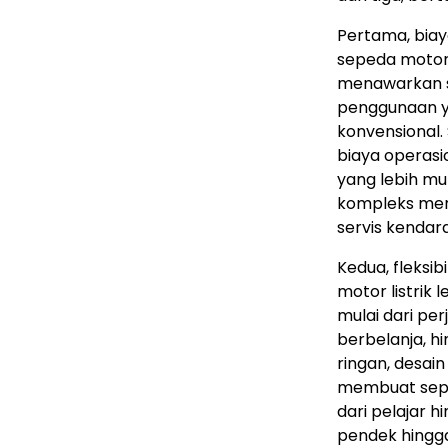
Pertama, biay
sepeda motor 
menawarkan so
penggunaan y
konvensional.
biaya operasio
yang lebih mur
kompleks meng
servis kendar
Kedua, fleksib
motor listrik 
mulai dari pe
berbelanja, h
ringan, desain
membuat sepe
dari pelajar h
pendek hingga