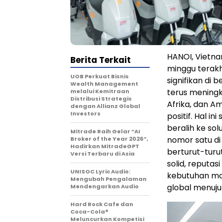
HANOI, Vietn
Berita Terkait
minggu terakh
UOB Perkuat Bisnis
signifikan di 
Wealth Management
terus meningk
melalui Kemitraan
Distribusi Strategis
Afrika, dan A
dengan Allianz Global
Investors
positif. Hal 
beralih ke sol
Mitrade Raih Gelar “AI
nomor satu di
Broker of the Year 2026”,
Hadirkan MitradeGPT
berturut-turu
Versi Terbaru di Asia
solid, reput
UNISOC Lyric Audio:
kebutuhan mo
Mengubah Pengalaman
global menuju
Mendengarkan Audio
Hard Rock Cafe dan
Coca-Cola®
Meluncurkan Kompetisi