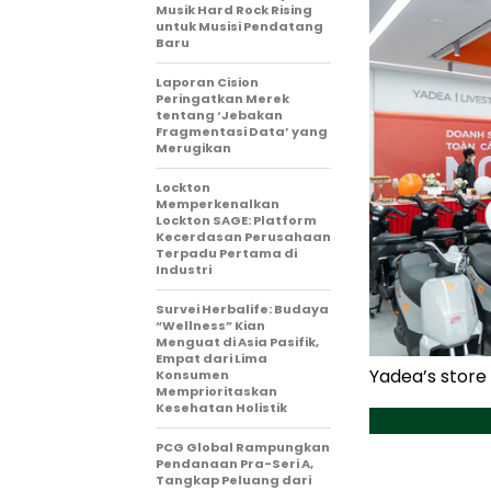
Musik Hard Rock Rising
untuk Musisi Pendatang
Baru
Laporan Cision
Peringatkan Merek
tentang ‘Jebakan
Fragmentasi Data’ yang
Merugikan
Lockton
Memperkenalkan
Lockton SAGE: Platform
Kecerdasan Perusahaan
Terpadu Pertama di
Industri
Survei Herbalife: Budaya
“Wellness” Kian
Menguat di Asia Pasifik,
Empat dari Lima
Yadea’s store
Konsumen
Memprioritaskan
Kesehatan Holistik
PCG Global Rampungkan
Pendanaan Pra-Seri A,
Tangkap Peluang dari