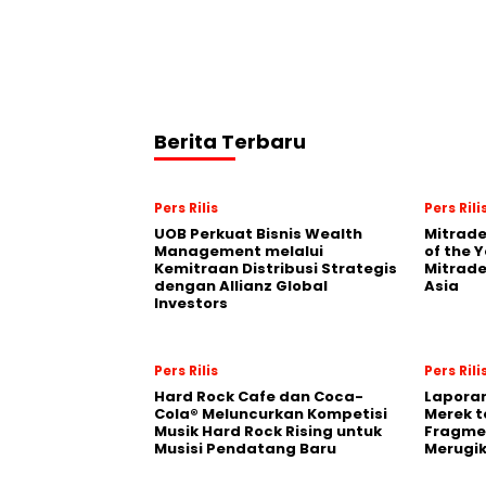
Berita Terbaru
Pers Rilis
Pers Rili
UOB Perkuat Bisnis Wealth
Mitrade
Management melalui
of the 
Kemitraan Distribusi Strategis
Mitrade
dengan Allianz Global
Asia
Investors
Pers Rilis
Pers Rili
Hard Rock Cafe dan Coca-
Laporan
Cola® Meluncurkan Kompetisi
Merek t
Musik Hard Rock Rising untuk
Fragmen
Musisi Pendatang Baru
Merugi