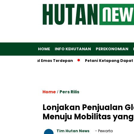
HOME
INFO KEHUTANAN
PEREKONOMIAN
stem Digital Emas Terdepan
Petani Ketapang Dapat Alsintan
Home
Pers Rilis
/
Lonjakan Penjualan G
Menuju Mobilitas yan
Tim Hutan News
- Pewarta