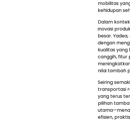
mobilitas yan
kehidupan seh
Dalam kontek
inovasi prod
besar. Yadea,
dengan mengh
kualitas yang
canggih, fitur
meningkatkan
nilai tambah 
Seiring sema
transportasi 
yang terus ter
pilihan tambah
utama—menawa
efisien, prak