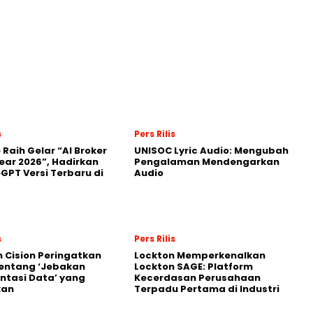
s
Pers Rilis
 Raih Gelar “AI Broker
UNISOC Lyric Audio: Mengubah
Year 2026”, Hadirkan
Pengalaman Mendengarkan
GPT Versi Terbaru di
Audio
s
Pers Rilis
 Cision Peringatkan
Lockton Memperkenalkan
entang ‘Jebakan
Lockton SAGE: Platform
tasi Data’ yang
Kecerdasan Perusahaan
kan
Terpadu Pertama di Industri