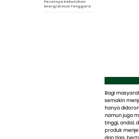
Pesatnya Kebutuhan
Energi di Asia Tenggara
Bagi masyarak
semakin menjad
hanya didoro
namun juga me
tinggi, andal,
produk menjel
dan tiga, ber