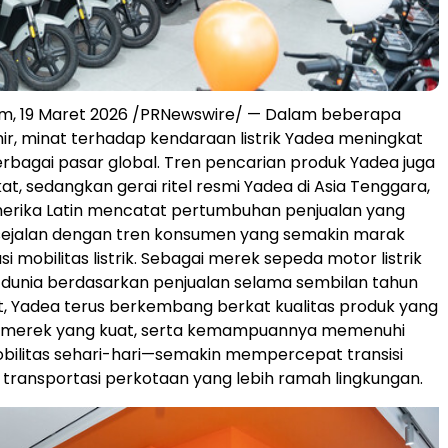
am, 19 Maret 2026 /PRNewswire/ — Dalam beberapa
ir, minat terhadap kendaraan listrik Yadea meningkat
berbagai pasar global. Tren pencarian produk Yadea juga
at, sedangkan gerai ritel resmi Yadea di Asia Tenggara,
merika Latin mencatat pertumbuhan penjualan yang
ini sejalan dengan tren konsumen yang semakin marak
usi mobilitas listrik. Sebagai merek sepeda motor listrik
 dunia berdasarkan penjualan selama sembilan tahun
t, Yadea terus berkembang berkat kualitas produk yang
asi merek yang kuat, serta kemampuannya memenuhi
bilitas sehari-hari—semakin mempercepat transisi
 transportasi perkotaan yang lebih ramah lingkungan.