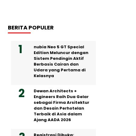
BERITA POPULER
nubia Neo 5 GT Special
Edition Meluncur dengan
Sistem Pendingin Aktif
Berbasis Cairan dan
Udara yang Pertama di
Kelasnya
Dewan Architects +
Engineers Raih Dua Gelar
sebagai Firma Arsitektur
dan Desain Perhotelan
Terbaik di Asia dalam
Ajang AADA 2026
Registrasi Dibuka: