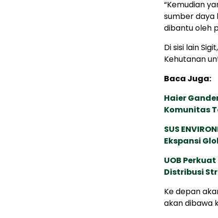
“Kemudian ya
sumber daya k
dibantu oleh p
Di sisi lain S
Kehutanan un
Baca Juga:
Haier Ganden
Komunitas T
SUS ENVIRONM
Ekspansi Glo
UOB Perkuat
Distribusi St
Ke depan akan
akan dibawa k