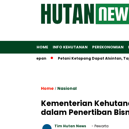
HOME
INFO KEHUTANAN
PEREKONOMIAN
al Emas Terdepan
Petani Ketapang Dapat Alsintan, Tapi Wam
Home
Nasional
/
Kementerian Kehutana
dalam Penertiban Bisn
Tim Hutan News
- Pewarta