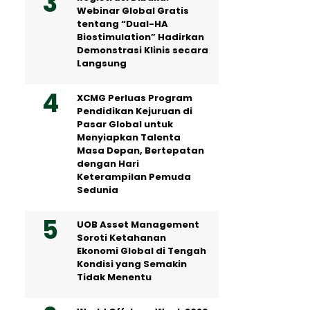
Webinar Global Gratis
tentang “Dual-HA
Biostimulation” Hadirkan
Demonstrasi Klinis secara
Langsung
XCMG Perluas Program
Pendidikan Kejuruan di
Pasar Global untuk
Menyiapkan Talenta
Masa Depan, Bertepatan
dengan Hari
Keterampilan Pemuda
Sedunia
UOB Asset Management
Soroti Ketahanan
Ekonomi Global di Tengah
Kondisi yang Semakin
Tidak Menentu