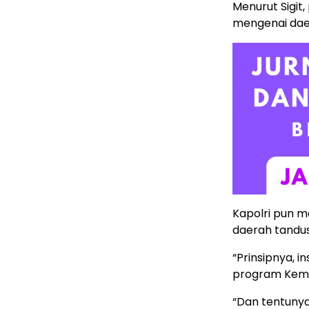
Menurut Sigit
mengenai dae
Kapolri pun m
daerah tandus
“Prinsipnya, 
program Keme
“Dan tentuny