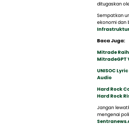
ditugaskan ole
Sempatkan un
ekonomi dan b
Infrastrukt
Baca Juga:
Mitrade Raih
MitradeGPT V
UNISOC Lyri
Audio
Hard Rock C
Hard Rock Ri
Jangan lewatk
mengenai poli
Sentranews