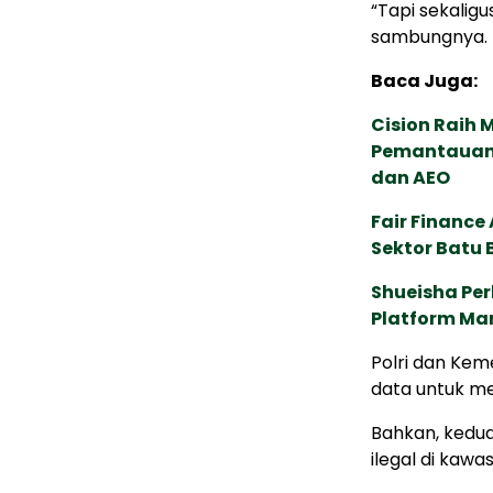
“Tapi sekalig
sambungnya.
Baca Juga:
Cision Raih
Pemantauan d
dan AEO
Fair Financ
Sektor Batu 
Shueisha Pe
Platform Ma
Polri dan Keme
data untuk me
Bahkan, kedua
ilegal di kawa