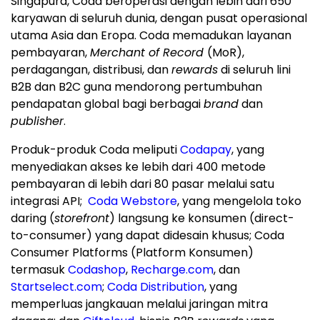
Singapura, Coda beroperasi dengan lebih dari 650
karyawan di seluruh dunia, dengan pusat operasional
utama Asia dan Eropa. Coda memadukan layanan
pembayaran,
Merchant of Record
(MoR),
perdagangan, distribusi, dan
rewards
di seluruh lini
B2B dan B2C guna mendorong pertumbuhan
pendapatan global bagi berbagai
brand
dan
publisher
.
Produk-produk Coda meliputi
Codapay
, yang
menyediakan akses ke lebih dari 400 metode
pembayaran di lebih dari 80 pasar melalui satu
integrasi API;
Coda Webstore
, yang mengelola toko
daring (
storefront
) langsung ke konsumen (direct-
to-consumer) yang dapat didesain khusus; Coda
Consumer Platforms (Platform Konsumen)
termasuk
Codashop
,
Recharge.com
, dan
Startselect.com
;
Coda Distribution
, yang
memperluas jangkauan melalui jaringan mitra