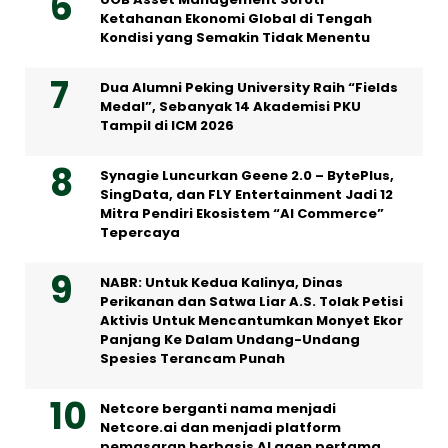
Ketahanan Ekonomi Global di Tengah
Kondisi yang Semakin Tidak Menentu
Dua Alumni Peking University Raih “Fields
Medal”, Sebanyak 14 Akademisi PKU
Tampil di ICM 2026
Synagie Luncurkan Geene 2.0 – BytePlus,
SingData, dan FLY Entertainment Jadi 12
Mitra Pendiri Ekosistem “AI Commerce”
Tepercaya
NABR: Untuk Kedua Kalinya, Dinas
Perikanan dan Satwa Liar A.S. Tolak Petisi
Aktivis Untuk Mencantumkan Monyet Ekor
Panjang Ke Dalam Undang-Undang
Spesies Terancam Punah
Netcore berganti nama menjadi
Netcore.ai dan menjadi platform
pemasaran berbasis AI agen pertama