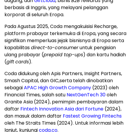
dagang; dan
Giftcloud
, bisnis
B2B rewards
yang
berbasis di Inggris, yang melayani pelanggan
korporat di seluruh Eropa.
Pada Agustus 2025, Coda mengakuisisi Recharge,
platform prabayar terkemuka di Eropa, yang secara
signifikan memperluas jejak bisnisnya di Eropa serta
kapabilitas
direct-to-consumer
untuk pengisian
ulang prabayar (
prepaid top-ups
) dan kartu hadiah
(
gift
cards
).
Coda didukung oleh Apis Partners, Insight Partners,
Smash Capital, dan GIC,serta telah dinobatkan
sebagai
APAC High Growth Company
(2023) oleh
Financial Times, salah satu
NextGenTech 30
oleh
Granite Asia (2024), pemimpin pembayaran dalam
daftar
Fintech Innovation Asia dari Fortune
(2024),
dan masuk dalam daftar
Fastest Growing Fintechs
oleh The Straits Times (2024). Untuk informasi lebih
lanjut, kunjungi
coda.co
.