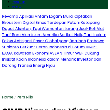
Pers Rilis
VIDEO
Revamp Aplikasi Antam Logam Mulia, Ciptakan
Ekosistem Digital Emas Terdepan
Petani Ketapang
Dapat Alsintan, Tapi Wamentan Larang Jual-Beli Alat
Tarif Baru Aluminium Amerika Serikat Naik, Tapi Inalum
Fokus Antisipasi Pasar Global yang Berubah
Prabowo
Subianto Perkuat Peran Indonesia di Forum BIMP–
EAGA Kawasan Ekonomi ASEAN Timur
WEF Dukung
Inisiatif Kadin Indonesia dalam Menarik Investor dan
Dorong Transisi Energi Hijau
Home
Pers Rilis
/