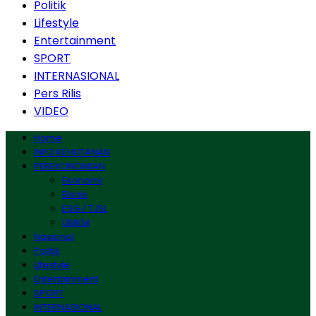
Politik
Lifestyle
Entertainment
SPORT
INTERNASIONAL
Pers Rilis
VIDEO
Home
INFO KEHUTANAN
PEREKONOMIAN
Ekonomi
Bisnis
ESG / TJSL
UMKM
Nasional
Politik
Lifestyle
Entertainment
SPORT
INTERNASIONAL