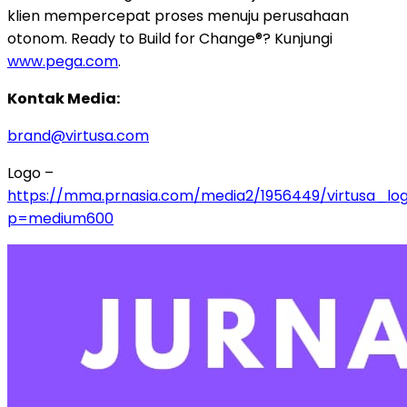
klien mempercepat proses menuju perusahaan
otonom. Ready to Build for Change®? Kunjungi
www.pega.com
.
Kontak Media:
brand@virtusa.com
Logo –
https://mma.prnasia.com/media2/1956449/virtusa_lo
p=medium600