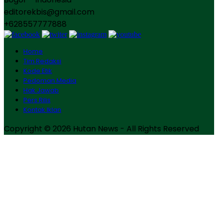
editorekbis@gmail.com
+628557777888
Home
Tim Redaksi
Kode Etik
Pedoman Media
Hak Jawab
Pers Rilis
Kontak Iklan
Copyright © 2026 Hutan News - All Rights Reserved