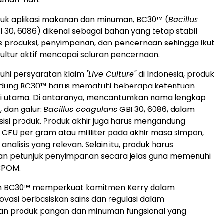
tuk aplikasi makanan dan minuman, BC30™ (
Bacillus
 30, 6086) dikenal sebagai bahan yang tetap stabil
 produksi, penyimpanan, dan pencernaan sehingga ikut
ltur aktif mencapai saluran pencernaan.
hi persyaratan klaim
"Live Culture"
di Indonesia, produk
dung BC30™ harus mematuhi beberapa ketentuan
si utama. Di antaranya, mencantumkan nama lengkap
, dan galur:
Bacillus coagulans
GBI 30, 6086, dalam
isi produk. Produk akhir juga harus mengandung
⁶ CFU per gram atau mililiter pada akhir masa simpan,
analisis yang relevan. Selain itu, produk harus
 petunjuk penyimpanan secara jelas guna memenuhi
BPOM.
raih BC30™ memperkuat komitmen Kerry dalam
vasi berbasiskan sains dan regulasi dalam
 produk pangan dan minuman fungsional yang