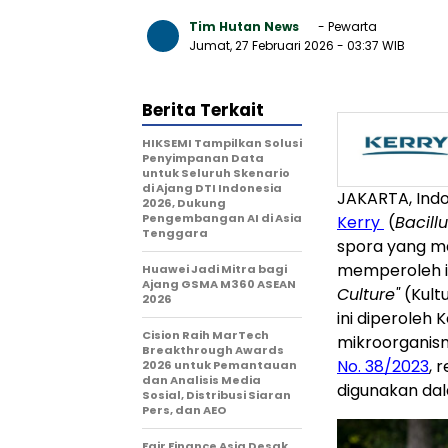
Tim Hutan News
- Pewarta
Jumat, 27 Februari 2026
- 03:37 WIB
Berita Terkait
HIKSEMI Tampilkan Solusi
Penyimpanan Data
untuk Seluruh Skenario
di Ajang DTI Indonesia
JAKARTA, Indo
2026, Dukung
Pengembangan AI di Asia
Kerry
(
Bacill
Tenggara
spora yang m
memperoleh i
Huawei Jadi Mitra bagi
Ajang GSMA M360 ASEAN
Culture"
(Kult
2026
ini diperoleh
Cision Raih MarTech
mikroorganism
Breakthrough Awards
No. 38/2023
, 
2026 untuk Pemantauan
dan Analisis Media
digunakan dal
Sosial, Distribusi Siaran
Pers, dan AEO
Fair Finance Asia Desak