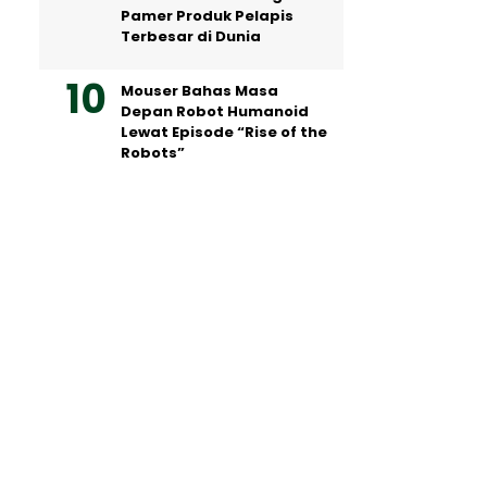
Pamer Produk Pelapis
Terbesar di Dunia
Mouser Bahas Masa
Depan Robot Humanoid
Lewat Episode “Rise of the
Robots”