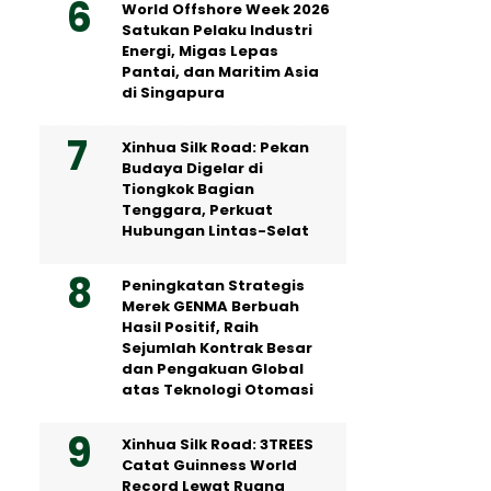
World Offshore Week 2026
Satukan Pelaku Industri
Energi, Migas Lepas
Pantai, dan Maritim Asia
di Singapura
Xinhua Silk Road: Pekan
Budaya Digelar di
Tiongkok Bagian
Tenggara, Perkuat
Hubungan Lintas-Selat
Peningkatan Strategis
Merek GENMA Berbuah
Hasil Positif, Raih
Sejumlah Kontrak Besar
dan Pengakuan Global
atas Teknologi Otomasi
Xinhua Silk Road: 3TREES
Catat Guinness World
Record Lewat Ruang