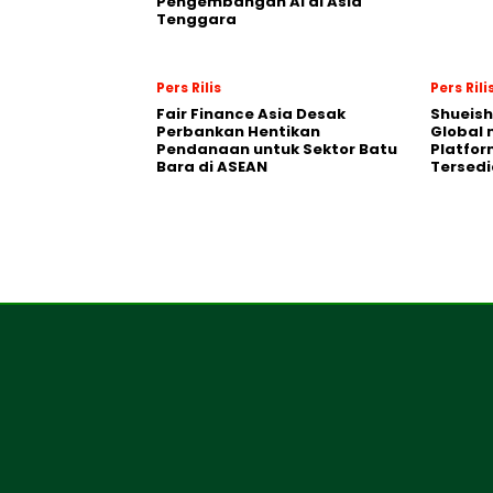
Pengembangan AI di Asia
Tenggara
Pers Rilis
Pers Rili
Fair Finance Asia Desak
Shueish
Perbankan Hentikan
Global 
Pendanaan untuk Sektor Batu
Platfo
Bara di ASEAN
Tersedi