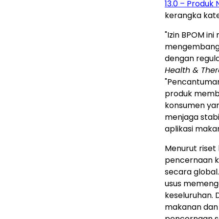
13.0 – Produk 
kerangka kate
"Izin BPOM in
mengembangka
dengan regulas
Health & Ther
"Pencantuma
produk membu
konsumen yan
menjaga stabi
aplikasi mak
Menurut riset
pencernaan ki
secara globa
usus memengar
keseluruhan. 
makanan dan 
pencernaan se