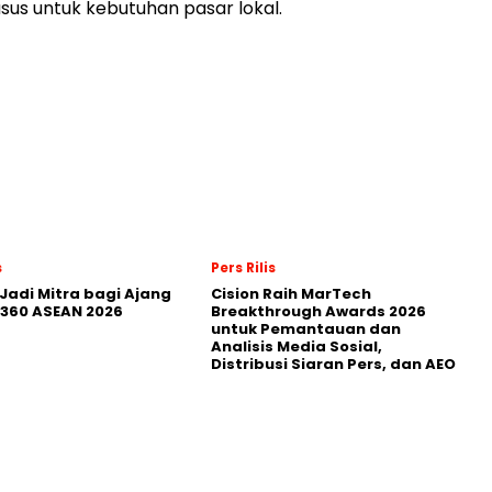
sus untuk kebutuhan pasar lokal.
s
Pers Rilis
Jadi Mitra bagi Ajang
Cision Raih MarTech
360 ASEAN 2026
Breakthrough Awards 2026
untuk Pemantauan dan
Analisis Media Sosial,
Distribusi Siaran Pers, dan AEO