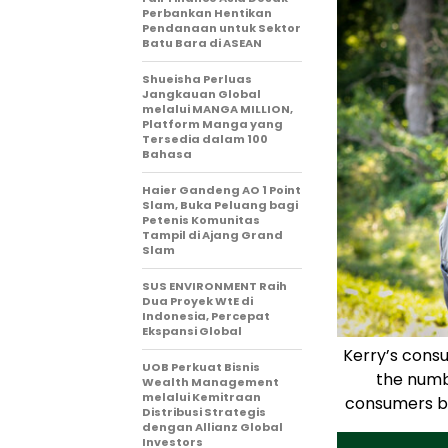
Perbankan Hentikan
Pendanaan untuk Sektor
Batu Bara di ASEAN
Shueisha Perluas
Jangkauan Global
melalui MANGA MILLION,
Platform Manga yang
Tersedia dalam 100
Bahasa
Haier Gandeng AO 1 Point
Slam, Buka Peluang bagi
Petenis Komunitas
Tampil di Ajang Grand
Slam
SUS ENVIRONMENT Raih
Dua Proyek WtE di
Indonesia, Percepat
Ekspansi Global
Kerry’s cons
UOB Perkuat Bisnis
the numbe
Wealth Management
melalui Kemitraan
consumers be
Distribusi Strategis
dengan Allianz Global
Investors