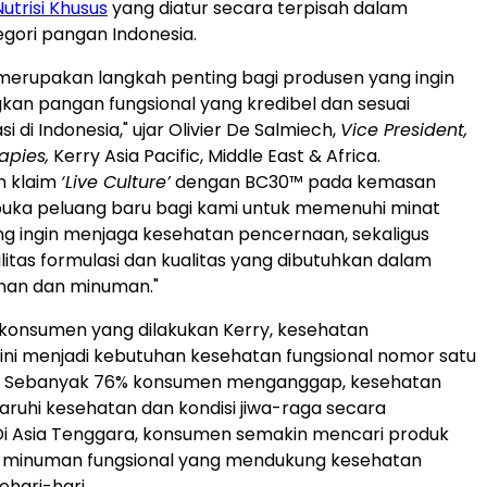
Nutrisi Khusus
yang diatur secara terpisah dalam
gori pangan Indonesia.
i merupakan langkah penting bagi produsen yang ingin
n pangan fungsional yang kredibel dan sesuai
i di Indonesia," ujar Olivier De Salmiech,
Vice President,
apies,
Kerry Asia Pacific, Middle East & Africa.
n klaim
‘Live Culture’
dengan BC30™ pada kemasan
ka peluang baru bagi kami untuk memenuhi minat
g ingin menjaga kesehatan pencernaan, sekaligus
litas formulasi dan kualitas yang dibutuhkan dalam
anan dan minuman."
 konsumen yang dilakukan Kerry, kesehatan
ni menjadi kebutuhan kesehatan fungsional nomor satu
l. Sebanyak 76% konsumen menganggap, kesehatan
uhi kesehatan dan kondisi jiwa-raga secara
Di Asia Tenggara, konsumen semakin mencari produk
minuman fungsional yang mendukung kesehatan
hari-hari.