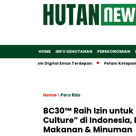
HOME
INFO KEHUTANAN
PEREKONOMIAN
akan Ekosistem Digital Emas Terdepan
Petani Ketapang Dapa
Home
Pers Rilis
/
BC30™ Raih Izin untu
Culture” di Indonesia,
Makanan & Minuman