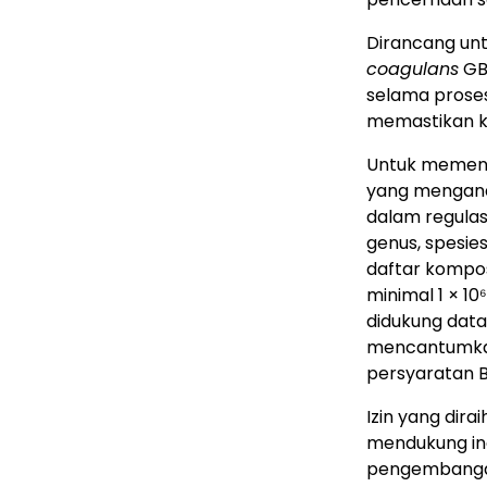
Dirancang un
coagulans
GBI
selama proses
memastikan ku
Untuk memenu
yang mengan
dalam regula
genus, spesies
daftar kompos
minimal 1 × 10
didukung data 
mencantumkan
persyaratan 
Izin yang di
mendukung ino
pengembangan