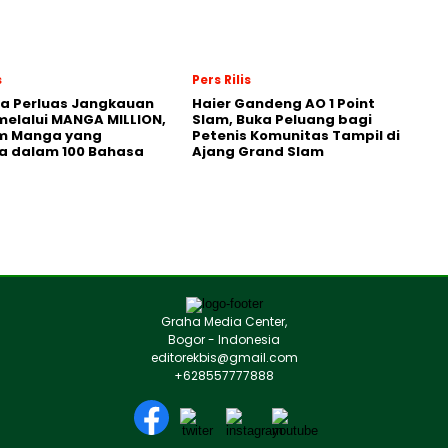
s
Pers Rilis
a Perluas Jangkauan
Haier Gandeng AO 1 Point
melalui MANGA MILLION,
Slam, Buka Peluang bagi
rm Manga yang
Petenis Komunitas Tampil di
a dalam 100 Bahasa
Ajang Grand Slam
Graha Media Center,
Bogor - Indonesia
editorekbis@gmail.com
+628557777888