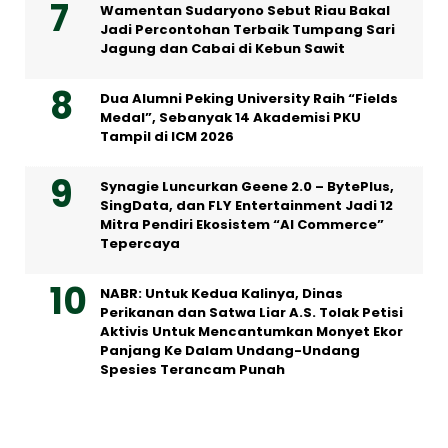
Wamentan Sudaryono Sebut Riau Bakal
Jadi Percontohan Terbaik Tumpang Sari
Jagung dan Cabai di Kebun Sawit
Dua Alumni Peking University Raih “Fields
Medal”, Sebanyak 14 Akademisi PKU
Tampil di ICM 2026
Synagie Luncurkan Geene 2.0 – BytePlus,
SingData, dan FLY Entertainment Jadi 12
Mitra Pendiri Ekosistem “AI Commerce”
Tepercaya
NABR: Untuk Kedua Kalinya, Dinas
Perikanan dan Satwa Liar A.S. Tolak Petisi
Aktivis Untuk Mencantumkan Monyet Ekor
Panjang Ke Dalam Undang-Undang
Spesies Terancam Punah