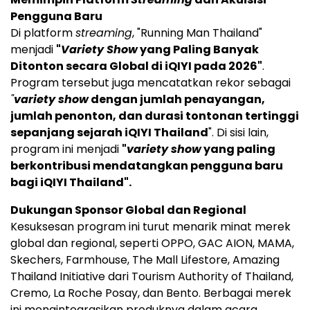
Pengguna Baru
Di platform
streaming
, "Running Man Thailand"
menjadi
"
Variety Show
yang Paling Banyak
Ditonton secara Global di iQIYI pada 2026"
.
Program tersebut juga mencatatkan rekor sebagai
"
variety show
dengan jumlah penayangan,
jumlah penonton, dan durasi tontonan tertinggi
sepanjang sejarah iQIYI Thailand
". Di sisi lain,
program ini menjadi
"
variety show
yang paling
berkontribusi mendatangkan pengguna baru
bagi iQIYI Thailand".
Dukungan Sponsor Global dan Regional
Kesuksesan program ini turut menarik minat merek
global dan regional, seperti OPPO, GAC AION, MAMA,
Skechers, Farmhouse, The Mall Lifestore, Amazing
Thailand Initiative dari Tourism Authority of Thailand,
Cremo, La Roche Posay, dan Bento. Berbagai merek
ini mengintegrasikan produknya dalam acara,