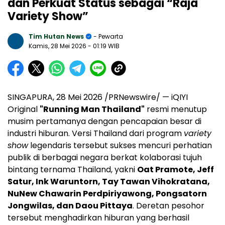
dan Perkuat Status sebagai “Raja
Variety Show”
Tim Hutan News
- Pewarta
Kamis, 28 Mei 2026
- 01:19 WIB
SINGAPURA, 28 Mei 2026 /PRNewswire/ — iQIYI
Original
"Running Man Thailand"
resmi menutup
musim pertamanya dengan pencapaian besar di
industri hiburan. Versi Thailand dari program
variety
show
legendaris tersebut sukses mencuri perhatian
publik di berbagai negara berkat kolaborasi tujuh
bintang ternama Thailand, yakni
Oat Pramote, Jeff
Satur, Ink Waruntorn, Tay Tawan Vihokratana,
NuNew Chawarin Perdpiriyawong, Pongsatorn
Jongwilas, dan Daou Pittaya
. Deretan pesohor
tersebut menghadirkan hiburan yang berhasil