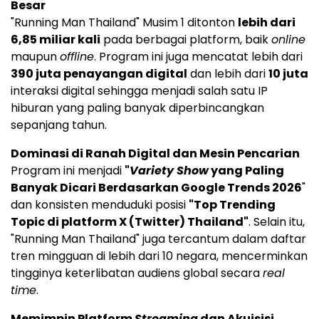
Besar
"Running Man Thailand" Musim 1 ditonton
lebih dari
6,85 miliar kali
pada berbagai platform, baik
online
maupun
offline
. Program ini juga mencatat lebih dari
390 juta penayangan digital
dan lebih dari
10 juta
interaksi digital sehingga menjadi salah satu IP
hiburan yang paling banyak diperbincangkan
sepanjang tahun.
Dominasi di Ranah Digital dan Mesin Pencarian
Program ini menjadi
"
Variety Show
yang Paling
Banyak Dicari Berdasarkan Google Trends 2026
"
dan konsisten menduduki posisi
"Top Trending
Topic di platform X (Twitter) Thailand"
. Selain itu,
"Running Man Thailand" juga tercantum dalam daftar
tren mingguan di lebih dari 10 negara, mencerminkan
tingginya keterlibatan audiens global secara
real
time
.
Memimpin Platform
Streaming
dan Akuisisi